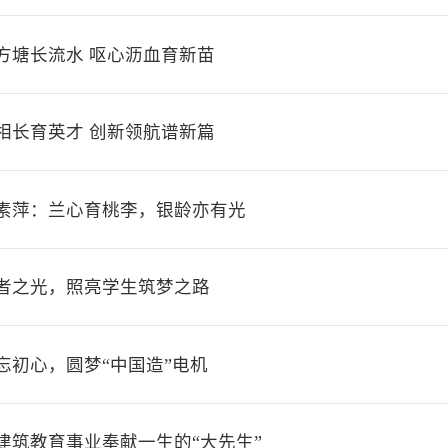
亩方塘长流水 呕心沥血育新苗
学相长育英才 创新领航谱新篇
兰素萍：兰心育桃李，银龄亦有光
师者之光，照亮学生筑梦之路
不忘初心，圆梦“中国造”电机
为建筑教育事业奉献一生的“大先生”