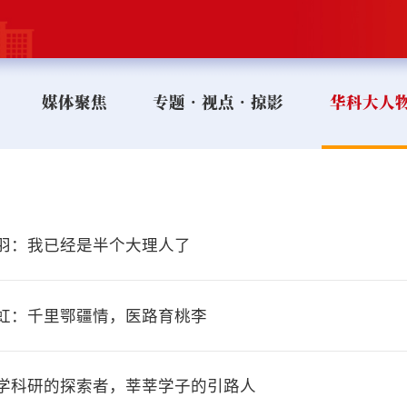
媒体聚焦
专题•视点•掠影
华科大人
毛羽：我已经是半个大理人了
田虹：千里鄂疆情，医路育桃李
教学科研的探索者，莘莘学子的引路人