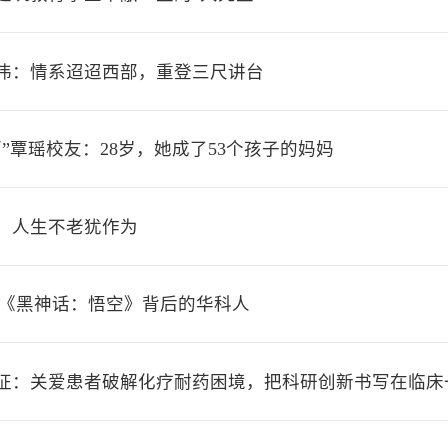
高伟：情系迢迢西部，重登三尺讲台
师”覃瑶校友：28岁，她成了53个孩子的妈妈
，人生不老犹作为
戏《黑神话：悟空》背后的华科人
征：关爱患者破解化疗耐药困境，把科研创新书写在临床