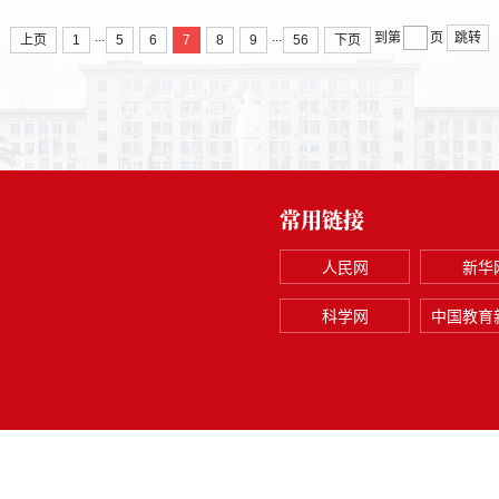
...
...
跳转
到第
页
上页
1
5
6
7
8
9
56
下页
常用链接
人民网
新华
科学网
中国教育