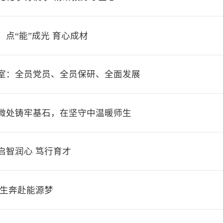
点“能”成光 育心成材
寝室：全员党员、全员保研、全面发展
微处铸牢基石，在坚守中温暖师生
启智润心 笃行育才
一生奔赴能源梦