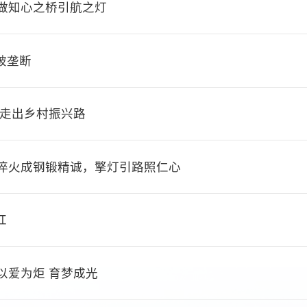
：做知心之桥引航之灯
破垄断
”走出乡村振兴路
淬火成钢锻精诚，擎灯引路照仁心
红
以爱为炬 育梦成光