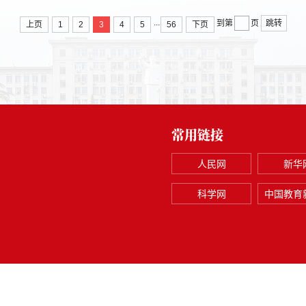
...
跳转
到第
页
上页
1
2
3
4
5
56
下页
常用链接
人民网
新华
科学网
中国教育