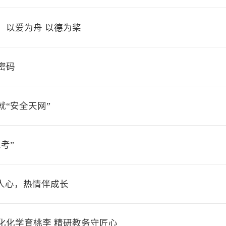
：以爱为舟 以德为桨
密码
“安全天网”
考”
人心，热情伴成长
化化学育桃李 精研教务守匠心