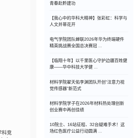
青春赴黔建功
【我心中的华科大精神】张彩虹：科学与
人文并蒂花开
电气学院团队蝉联2026年华为终端硬件
精英挑战赛全国总决赛冠 ...
【临翔十年】以千里医心守护边疆百姓健
康——华中科技大学健 ...
材料学院翟天佑李渊团队开创“注意力视
觉传感器”新范式
材料学院学子在2026年材料热处理创新
创业赛中再创佳绩
10院士、16站征程、32台疑难手术！这
场红色医疗公益行动圆满 ...
学科竞