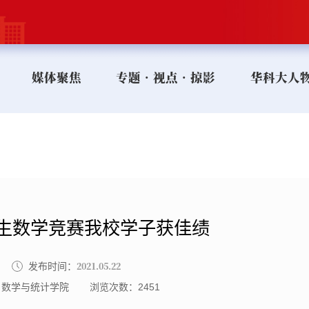
媒体聚焦
专题•视点•掠影
华科大人
生数学竞赛我校学子获佳绩
2021.05.22
发布时间：
：数学与统计学院
浏览次数：
2451