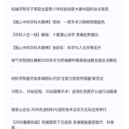
机械学院学子荣获全国青少年科技创新大赛中国科协主席奖
【我心中的华科大精神】项帅：一把手术刀映照明德底色
【华科人在一线】滕钺：十载潜心治学 青春赴黔建功
【我心中的华科大精神】张彩虹：科学与人文并蒂花开
电气学院团队蝉联2026年华为终端硬件精英挑战赛全国总决赛冠
...
材料学院翟天佑李渊团队开创“注意力视觉传感器”新范式
10院士、16站征程、32台疑难手术！这场红色医疗公益行动圆满
...
喻家山论坛·2026先进材料与成形技术沿交叉论坛在校举行
【2026暑期实践】附属医院下沉岳西 多维赋能基层医疗、科普
育...