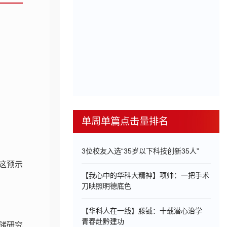
单周单篇点击量排名
3位校友入选“35岁以下科技创新35人”
这预示
【我心中的华科大精神】项帅：一把手术
刀映照明德底色
【华科人在一线】滕钺：十载潜心治学
青春赴黔建功
储研究