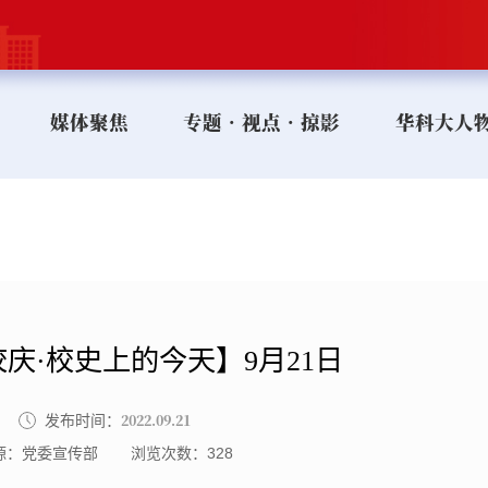
媒体聚焦
专题•视点•掠影
华科大人
校庆·校史上的今天】9月21日
2022.09.21
发布时间：
源：党委宣传部
浏览次数：
328