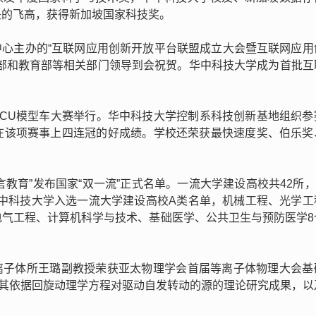
头的飞高，获得新加坡国家科技奖。
展中心主办的“互联网应用创新开放平台联盟成立大会暨互联网应
技部和教育部等相关部门领导到会祝贺。华中科技大学成为首批互
2年超级MCU模型车大赛举行。华中科技大学控制系科技创新基地组织
在该项赛事上四连冠的好成绩。学校还荣获最快速度奖、伯乐奖
微言教育”发布国家“双一流”正式名单。一流大学建设高校共42所，
华中科技大学入选一流大学建设高校A类名单，机械工程、光学工
电气工程、计算机科学与技术、基础医学、公共卫生与预防医学8
与等离子体所王璐副教授荣获亚太物理学会首届等离子体物理大会基
奖其依据回旋动理学方程对驱动自发转动的源的理论研究成果，以