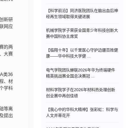
【科学前沿】同济医院团队在脑出血后神
经再生领域取得关键进展
用创新研
联网应
机械学院学子荣获全国青少年科技创新大
赛中国科协主席奖
参赛的两
【临翔十年】以千里医心守护边疆百姓健
、大赛
康——华中科技大学健 ...
电气学院团队蝉联2026年华为终端硬件
A类36
精英挑战赛全国总决赛冠 ...
程、材
个学科
材料学院学子在2026年材料热处理创新
创业赛中再创佳绩
础等离
【我心中的华科大精神】张彩虹：科学与
人文并蒂花开
及提出