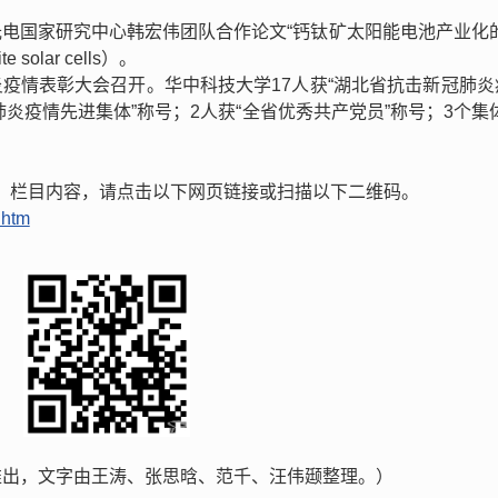
汉光电国家研究中心韩宏伟团队合作论文“钙钛矿太阳能电池产业化
ite solar cells）。
肺炎疫情表彰大会召开。华中科技大学17人获“湖北省抗击新冠肺
肺炎疫情先进集体”称号；2人获“全省优秀共产党员”称号；3个集
天】栏目内容，请点击以下网页链接或扫描以下二维码。
.htm
推出，文字由王涛、张思晗、范千、汪伟颋整理。）