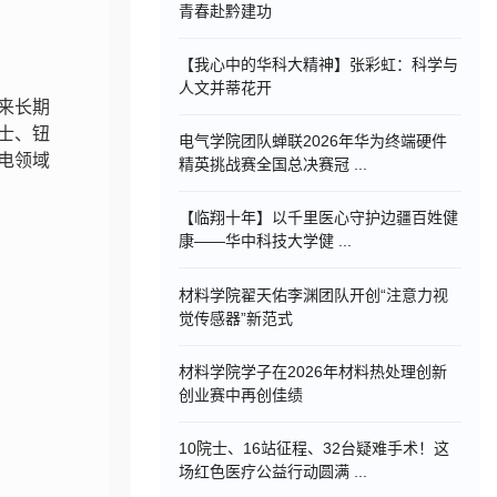
青春赴黔建功
【我心中的华科大精神】张彩虹：科学与
人文并蒂花开
来长期
士、钮
电气学院团队蝉联2026年华为终端硬件
电领域
精英挑战赛全国总决赛冠 ...
【临翔十年】以千里医心守护边疆百姓健
康——华中科技大学健 ...
材料学院翟天佑李渊团队开创“注意力视
觉传感器”新范式
材料学院学子在2026年材料热处理创新
创业赛中再创佳绩
10院士、16站征程、32台疑难手术！这
场红色医疗公益行动圆满 ...