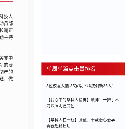
育科技人
动员部
长谢正
勤主持
实党中
巡视的要
单周单篇点击量排名
彻严的
题，做
3位校友入选“35岁以下科技创新35人”
【我心中的华科大精神】项帅：一把手术
刀映照明德底色
【华科人在一线】滕钺：十载潜心治学
青春赴黔建功