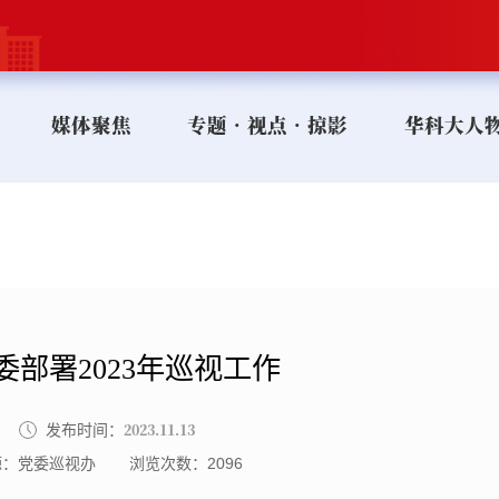
媒体聚焦
专题•视点•掠影
华科大人
委部署2023年巡视工作
2023.11.13
发布时间：
源：党委巡视办
浏览次数：
2096