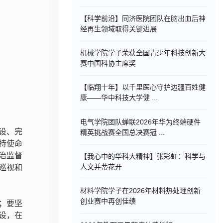
【科学前沿】同济医院团队在脑出血后神
经再生领域取得关键进展
机械学院学子荣获全国青少年科技创新大
赛中国科协主席奖
【临翔十年】以千里医心守护边疆百姓健
康——华中科技大学健 ...
电气学院团队蝉联2026年华为终端硬件
设、完
精英挑战赛全国总决赛冠 ...
持使命
政治监督
【我心中的华科大精神】张彩虹：科学与
人文并蒂花开
巡视和
材料学院学子在2026年材料热处理创新
创业赛中再创佳绩
；要坚
设，在