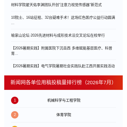
材料学院翟天佑李渊团队开创“注意力视觉传感器”新范式
10院士、16站征程、32台疑难手术！这场红色医疗公益行动圆满
...
喻家山论坛·2026先进材料与成形技术沿交叉论坛在校举行
【2026暑期实践】附属医院下沉岳西 多维赋能基层医疗、科普
育...
【2026暑期实践】电气学院暑期社会实践队赴江西开展实践活动
新闻网各单位用稿投稿量排行榜（2026年7月）
1
机械科学与工程学院
2
体育学院