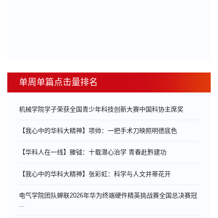
单周单篇点击量排名
机械学院学子荣获全国青少年科技创新大赛中国科协主席奖
【我心中的华科大精神】项帅：一把手术刀映照明德底色
【华科人在一线】滕钺：十载潜心治学 青春赴黔建功
【我心中的华科大精神】张彩虹：科学与人文并蒂花开
电气学院团队蝉联2026年华为终端硬件精英挑战赛全国总决赛冠
...