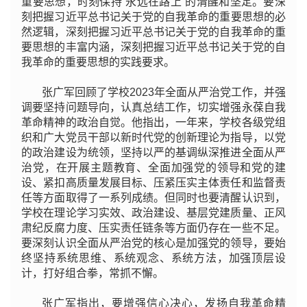
重要思想，时刻保持“永远在路上”的清醒和坚定。要深
刻把握
习近平
总书记关于党的自我革命的重要思想的必
然逻辑，深刻把握
习近平
总书记关于党的自我革命的重
要思想的丰富内涵，深刻把握
习近平
总书记关于党的自
我革命的重要思想的实践要求。
张广军回顾了学校2023年全面从严治党工作，并强
调要坚持问题导向，认真总结工作，切实增强永葆自我
革命精神的政治自觉。他指出，一年来，学校各级党组
织和广大党员干部以新时代党的创新理论为指导，以党
的政治建设为统领，坚持以严的基调纵深推进全面从严
治党，在开展主题教育、全面加强党的领导和党的建
设、紧扣高质量发展目标、压紧压实主体责任和监督责
任等方面取得了一系列成绩。但同时也要清醒认识到，
学校在理论学习实效、政治建设、基层党建质量、正风
肃纪反腐力度、压实责任链条等方面仍存在一些不足。
要深刻认识全面从严治党的核心是加强党的领导，要始
终坚持系统思维、系统观念、系统方法，加强顶层设
计，打好组合拳，常抓不懈。
张广军指出，要增强信心决心，发扬自我革命精