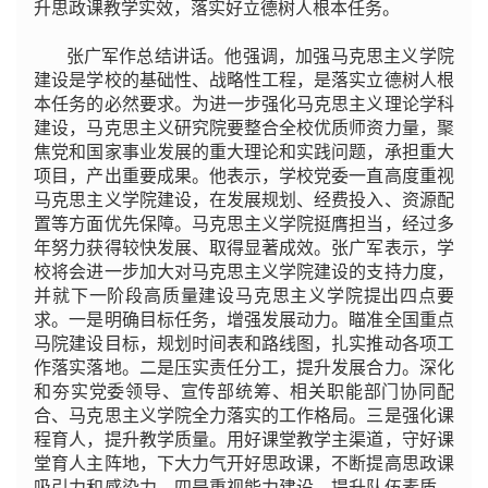
升思政课教学实效，落实好立德树人根本任务。
张广军作总结讲话。他强调，加强马克思主义学院
建设是学校的基础性、战略性工程，是落实立德树人根
本任务的必然要求。为进一步强化马克思主义理论学科
建设，马克思主义研究院要整合全校优质师资力量，聚
焦党和国家事业发展的重大理论和实践问题，承担重大
项目，产出重要成果。他表示，学校党委一直高度重视
马克思主义学院建设，在发展规划、经费投入、资源配
置等方面优先保障。马克思主义学院挺膺担当，经过多
年努力获得较快发展、取得显著成效。张广军表示，学
校将会进一步加大对马克思主义学院建设的支持力度，
并就下一阶段高质量建设马克思主义学院提出四点要
求。一是明确目标任务，增强发展动力。瞄准全国重点
马院建设目标，规划时间表和路线图，扎实推动各项工
作落实落地。二是压实责任分工，提升发展合力。深化
和夯实党委领导、宣传部统筹、相关职能部门协同配
合、马克思主义学院全力落实的工作格局。三是强化课
程育人，提升教学质量。用好课堂教学主渠道，守好课
堂育人主阵地，下大力气开好思政课，不断提高思政课
吸引力和感染力。四是重视能力建设，提升队伍素质。