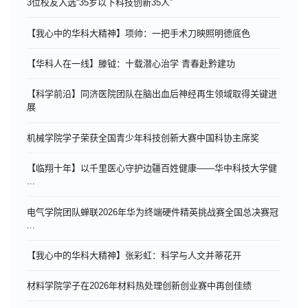
3位校友入选“35岁以下科技创新35人”
【我心中的华科大精神】项帅：一把手术刀映照明德底色
【华科人在一线】滕钺：十载潜心治学 青春赴黔建功
【科学前沿】同济医院团队在脑出血后神经再生领域取得关键进
展
机械学院学子荣获全国青少年科技创新大赛中国科协主席奖
【临翔十年】以千里医心守护边疆百姓健康——华中科技大学健
...
电气学院团队蝉联2026年华为终端硬件精英挑战赛全国总决赛冠
...
【我心中的华科大精神】张彩虹：科学与人文并蒂花开
材料学院学子在2026年材料热处理创新创业赛中再创佳绩