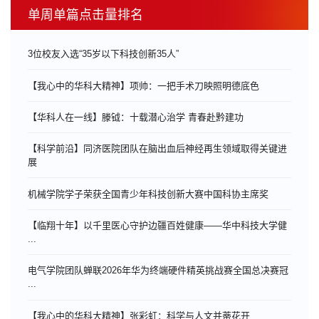
单周单篇点击量排名
3位校友入选“35岁以下科技创新35人”
【我心中的华科大精神】项帅：一把手术刀映照明德底色
【华科人在一线】滕钺：十载潜心治学 青春赴黔建功
【科学前沿】同济医院团队在脑出血后神经再生领域取得关键进
展
机械学院学子荣获全国青少年科技创新大赛中国科协主席奖
【临翔十年】以千里医心守护边疆百姓健康——华中科技大学健
...
电气学院团队蝉联2026年华为终端硬件精英挑战赛全国总决赛冠
...
【我心中的华科大精神】张彩虹：科学与人文并蒂花开