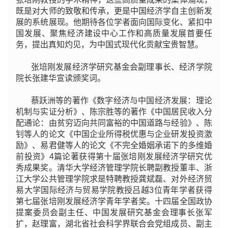
既是对大师的致敬和传承，更是中国经济学自主创新发
展的系统展现。他期待各位学者面向国际变化、紧扣中
国发展、聚焦经济建设中心工作和高质量发展首要任
务，提出真知灼见，为中国式现代化贡献宝贵智慧。
张培刚发展经济学研究基金会副理事长、经济学院
院长张建华宣读颁奖词。
蔡跃洲等的著作《数字经济与中国经济发展：理论
机制与实证分析》、陈宗胜等的著作《中国居民收入分
配通论：由贫穷迈向共同富裕的中国道路与经验》、陈
钊等人的论文《中国企业所得税优惠与企业研发投资激
励》、易君健等人的论文《不完全婚姻承诺下的多维婚
前投资》4篇论著获得第十届张培刚发展经济学研究优
秀成果奖。清华大学经济管理学院长聘副教授董丰、浙
江大学公共管理学院求是特聘教授龚斌磊、对外经济贸
易大学国际经济与贸易学院教授吕越3位青年学者获得
第七届张培刚发展经济学青年学者奖。十四届全国政协
提案委员会副主任、中国发展研究基金会理事长张军
扩，赵理富，湖北省社会科学界联合会党组成员、副主