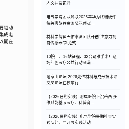
人文并蒂花开
电气学院团队蝉联2026年华为终端硬件
精英挑战赛全国总决赛冠 ...
要驱动
集成电
材料学院翟天佑李渊团队开创“注意力视
以期在
觉传感器”新范式
10院士、16站征程、32台疑难手术！这
场红色医疗公益行动圆满 ...
喻家山论坛·2026先进材料与成形技术沿
交叉论坛在校举行
【2026暑期实践】附属医院下沉岳西 多
维赋能基层医疗、科普育...
【2026暑期实践】电气学院暑期社会实
践队赴江西开展实践活动