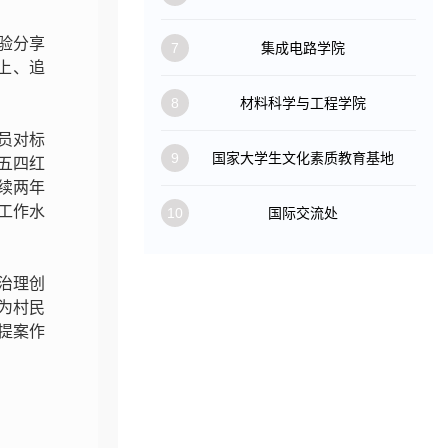
验分享
7
集成电路学院
上、追
8
材料科学与工程学院
员对标
9
国家大学生文化素质教育基地
五四红
续两年
工作水
10
国际交流处
治理创
为村民
提案作