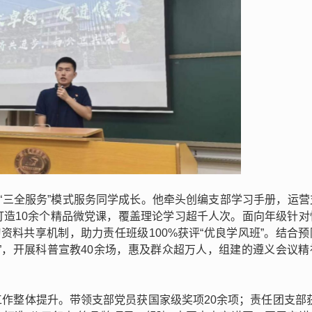
以“三全服务”模式服务同学成长。他牵头创编支部学习手册，运营
打造10余个精品微党课，覆盖理论学习超千人次。面向年级针对
资料共享机制，助力责任班级100%获评“优良学风班”。结合
”，开展科普宣教40余场，惠及群众超万人，组建的遵义会议精
作整体提升。带领支部党员获国家级奖项20余项；责任团支部获