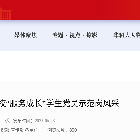
媒体聚焦
专题•视点•掠影
华科大人
校“服务成长”学生党员示范岗风采
2025.06.23
发布时间：
织部 宣传部 各单位
浏览次数：
850