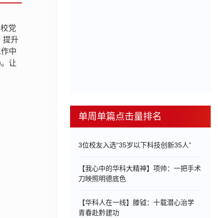
学校党
、提升
工作中
扬。让
单周单篇点击量排名
3位校友入选“35岁以下科技创新35人”
【我心中的华科大精神】项帅：一把手术
刀映照明德底色
【华科人在一线】滕钺：十载潜心治学
青春赴黔建功