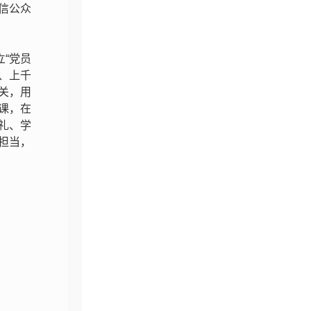
信公众
“党员
、上千
关，用
课，在
礼、学
担当，