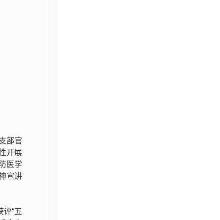
支部官
性开展
预防医学
神宣讲
评“五