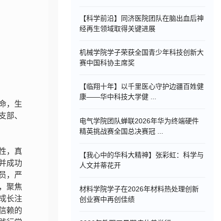
【科学前沿】同济医院团队在脑出血后神
经再生领域取得关键进展
机械学院学子荣获全国青少年科技创新大
赛中国科协主席奖
【临翔十年】以千里医心守护边疆百姓健
康——华中科技大学健 ...
命，生
支部、
电气学院团队蝉联2026年华为终端硬件
精英挑战赛全国总决赛冠 ...
性，真
【我心中的华科大精神】张彩虹：科学与
并成功
人文并蒂花开
员，严
，聚焦
材料学院学子在2026年材料热处理创新
成长注
创业赛中再创佳绩
信赖的