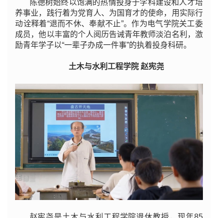
陈德树始终以饱满的热情投身于学科建设和人才培
养事业，践行着为党育人、为国育才的使命，用实际行
动诠释着“退而不休、奉献不止”。作为电气学院关工委
成员，他以丰富的个人阅历告诫青年教师淡泊名利，激
励青年学子以“一辈子办成一件事”的执着投身科研。
土木与水利工程学院 赵宪尧
赵宪尧是土木与水利工程学院退休教授，现年85