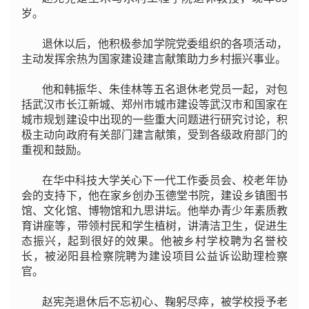
岁。
退休以后，他积极参加学院党委组织的各项活动，
主动发挥余热为国家建设建言献策助力乡村振兴事业。
他和韩振华、朱佳林等五名退休老党员一起，对包
括武汉市长江新城、郑州市城市建设等武汉市和国家在
城市规划建设中出现的一些重大问题进行研究讨论，积
极主动向政府有关部门建言献策，受到各级政府部门的
重视和鼓励。
在华中科技大学关心下一代工作委员会、校老年协
会的支持下，他在家乡创办玉德堂书院，建设乡镇图书
馆、文化馆、博物馆和九思讲坛。他举办青少年素质教
育讲座等，带领村民和学生植树，讲清洁卫生，促进生
态振兴，起到很好的效果。他被乡村学校聘为名誉校
长，被泌阳县检察院聘为建设项目公益诉讼助理检察
官。
赵宪尧退休后不忘初心、鞠躬尽瘁，被学校授予老