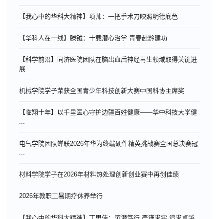
【我心中的华科大精神】项帅：一把手术刀映照明德底色
【华科人在一线】滕钺：十载潜心治学 青春赴黔建功
【科学前沿】同济医院团队在脑出血后神经再生领域取得关键进
展
机械学院学子荣获全国青少年科技创新大赛中国科协主席奖
【临翔十年】以千里医心守护边疆百姓健康——华中科技大学健
...
电气学院团队蝉联2026年华为终端硬件精英挑战赛全国总决赛冠
...
材料学院学子在2026年材料热处理创新创业赛中再创佳绩
​2026年教职工暑期疗休养举行
【我心中的华科大精神】丁思佳：沉潜笃行 严谨求实 追求卓越