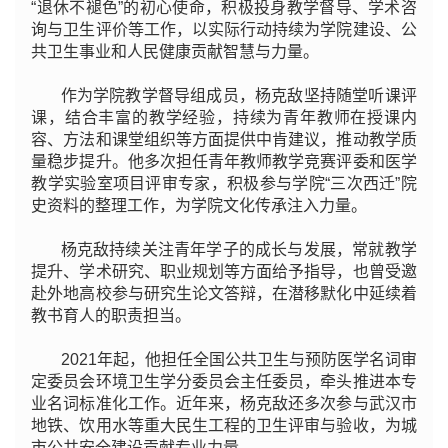
“退休不褪色”的初心使命，积极投身教学督导、学术咨
询与卫生评价等工作，以实际行动持续为学院建设、公
共卫生事业和人民健康贡献智慧与力量。
作为学院教学督导组成员，杨克敌坚持随堂听课评
课，结合丰富的教学经验，持续为青年教师在授课内
容、方法和课堂组织等方面提供中肯建议，推动教学质
量稳步提升。他多次担任青年教师教学竞赛评委和医学
教学实验室项目评审专家，积极参与学院“三次西迁”院
史资料的整理工作，为学院文化传承注入力量。
杨克敌持续关注青年学子的成长与发展，常就教学
提升、学术研究、职业规划等方面给予指导，也曾受邀
赴外地高校参与研究生论文答辩，在潜移默化中延续着
教书育人的职责担当。
2021年起，他担任全国公共卫生与预防医学名词审
定委员会环境卫生学分委员会主任委员，牵头推进本专
业名词标准化工作。近年来，杨克敌还多次参与武汉市
地铁、饮用水等重大民生工程的卫生评审与验收，为城
市公共安全建设贡献专业力量。