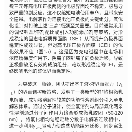
镍三元等高电压正极两侧的电极界面均不稳定，极易导
致严重的副反应，这不仅缩短电池使用寿命，且带来安
全隐患。电解液作为连接电池正负极的关键组分，其优
化设计对打破上述“三高”瓶颈至关重要。目前通常采用
的调整锂盐/溶剂配比或引入功能添加剂等策略，对形
成稳定的固态电解质界面膜（SEI）从而提升负极界面
稳定性成效显著，但对高电压正极界面膜（CEI）的优
化效果不佳（图1a）。这是因为充电过程中在电场和
浓度场梯度作用下，阴离子随锂离子向负极迁移，导致
正极侧缺乏有效的成膜组分，难以形成稳定的CEI，最
终影响电池的整体界面稳定性。
为突破这一瓶颈，团队提出基于液-液界面张力（
γ
L
）的界面调控新策略，发明了一类新型的非均相微乳
–L
电解液，成功将溶解性较差的功能性溶剂组分引入至电
解液体系。通过分子设计，使全氟溶剂与局部氟化两亲
性溶剂通过分子间作用力络合形成微乳胶团（50-120
nm），将氟化相均匀稳定地分散于电解液连续相中，
进一步利用
γ
驱动力使这些功能组分迁移，同步富集
L–L