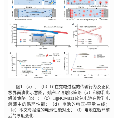
图1.（a）、（b）Li⁺在充电过程的传输行为及正负
极界面演化示意图，对应Li⁺溶剂化策略（a）和微乳电
解液策略（b）；（c）Li||NCM811软包电池在微乳电
解液中的循环性能；（d）电池的电压-容量曲线；
（e）本文与报道的电池性能对比；（f）电池在循环前
后的厚度变化