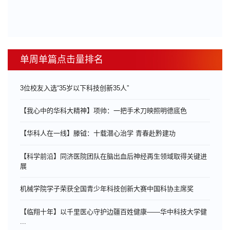
单周单篇点击量排名
3位校友入选“35岁以下科技创新35人”
【我心中的华科大精神】项帅：一把手术刀映照明德底色
【华科人在一线】滕钺：十载潜心治学 青春赴黔建功
【科学前沿】同济医院团队在脑出血后神经再生领域取得关键进
展
机械学院学子荣获全国青少年科技创新大赛中国科协主席奖
【临翔十年】以千里医心守护边疆百姓健康——华中科技大学健
...