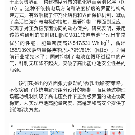
于正负极界面，构建梯度分布的氟化界面溶剂化层（图
1b）。这种不依赖电场方向和浓度梯度的界面结构构
建方式，有效解耦了溶剂化结构和界面保护机制，减弱
了高活性溶剂与电极的接触，显著抑制了界面副反应，
实现了对正负极界面协同的动态保护。研究表明，采用
该策略研制的安时级Li||NCM811软包电池呈现出非常
⁻1
优异的性能：能量密度高达547/531 Wh kg
，循环
155/189次后容量保持率仍达79%/81%（图1c），为目
前行业领先水平；同时抑制了电池在循环过程中的产
气，针刺无压降不起火，突破了高比能电池安全性差的
瓶颈。
该研究提出的界面张力驱动的“微乳电解液”策略，
不仅突破了传统电解液组分设计的限制，而且通过物理
场驱动机制实现了高电压条件下正负极界面的动态协同
稳定，为实现电池高能量密度、高稳定和高安全提供了
新的解决方案。