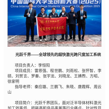
光跃千界——全球领先的超快激光跨尺度加工系统
项目负责人：李恒阳
项目成员：雷恩强、程世鹏、刘雨松、张怀智、李
硕、刘贺言、罗秦、张宇龙、刘晓龙、王拂煦、方昭、
徐家明
指导老师：秦应雄、兰鹏飞、朱晓、唐霞辉、周云
山
项目简介：光跃千界团队，面对泛半导体材料激光
加工效率低、损耗高和良品率差等行业痛点，针对性开