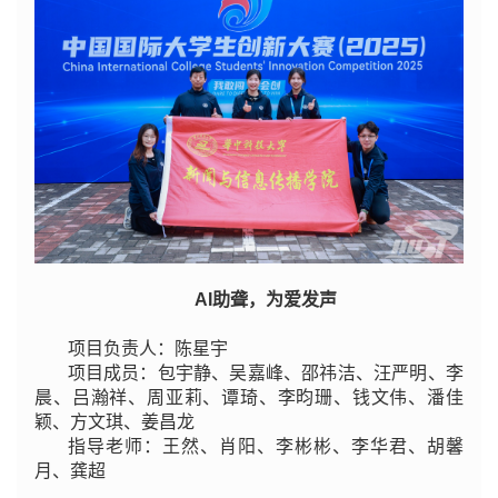
AI助聋，为爱发声
项目负责人：陈星宇
项目成员：包宇静、吴嘉峰、邵祎洁、汪严明、李
晨、吕瀚祥、周亚莉、谭琦、李昀珊、钱文伟、潘佳
颖、方文琪、姜昌龙
指导老师：王然、肖阳、李彬彬、李华君、胡馨
月、龚超