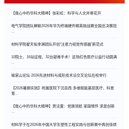
【我心中的华科大精神】张彩虹：科学与人文并蒂花开
电气学院团队蝉联2026年华为终端硬件精英挑战赛全国总决赛冠
...
材料学院翟天佑李渊团队开创“注意力视觉传感器”新范式
10院士、16站征程、32台疑难手术！这场红色医疗公益行动圆满
...
喻家山论坛·2026先进材料与成形技术沿交叉论坛在校举行
【2026暑期实践】附属医院下沉岳西 多维赋能基层医疗、科普
育...
【我心中的华科大精神】贾法雷：党旗领航 家国情怀 求是创新
...
材料学子在2026年中国大学生塑性工程实践与创新赛中再创佳绩