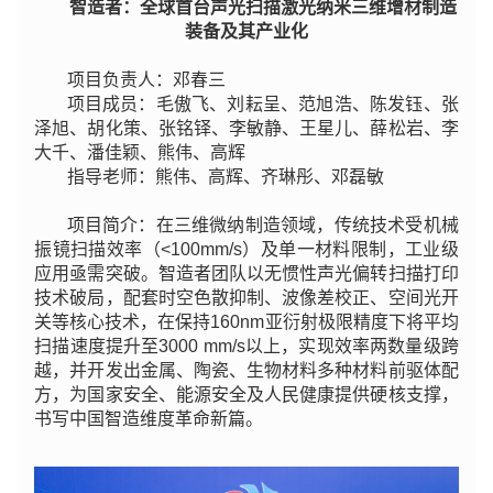
智造者：全球首台声光扫描激光纳米三维增材制造
装备及其产业化
项目负责人：邓春三
项目成员：毛傲飞、刘耘呈、范旭浩、陈发钰、张
泽旭、胡化策、张铭铎、李敏静、王星儿、薛松岩、李
大千、潘佳颖、熊伟、高辉
指导老师：熊伟、高辉、齐琳彤、邓磊敏
项目简介：在三维微纳制造领域，传统技术受机械
振镜扫描效率（<100mm/s）及单一材料限制，工业级
应用亟需突破。智造者团队以无惯性声光偏转扫描打印
技术破局，配套时空色散抑制、波像差校正、空间光开
关等核心技术，在保持160nm亚衍射极限精度下将平均
扫描速度提升至3000 mm/s以上，实现效率两数量级跨
越，并开发出金属、陶瓷、生物材料多种材料前驱体配
方，为国家安全、能源安全及人民健康提供硬核支撑，
书写中国智造维度革命新篇。