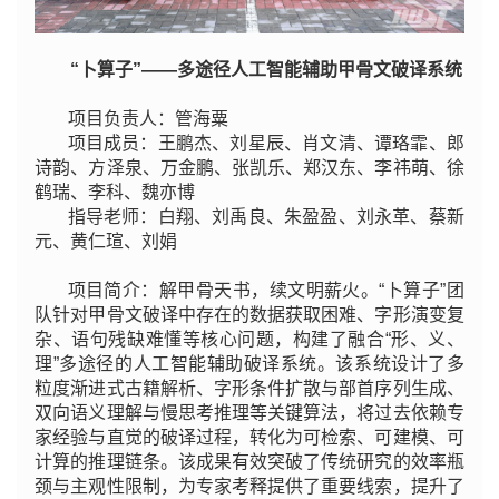
“卜算子”——多途径人工智能辅助甲骨文破译系统
项目负责人：管海粟
项目成员：王鹏杰、刘星辰、肖文清、谭珞霏、郎
诗韵、方泽泉、万金鹏、张凯乐、郑汉东、李祎萌、徐
鹤瑞、李科、魏亦博
指导老师：白翔、刘禹良、朱盈盈、刘永革、蔡新
元、黄仁瑄、刘娟
项目简介：解甲骨天书，续文明薪火。“卜算子”团
队针对甲骨文破译中存在的数据获取困难、字形演变复
杂、语句残缺难懂等核心问题，构建了融合“形、义、
理”多途径的人工智能辅助破译系统。该系统设计了多
粒度渐进式古籍解析、字形条件扩散与部首序列生成、
双向语义理解与慢思考推理等关键算法，将过去依赖专
家经验与直觉的破译过程，转化为可检索、可建模、可
计算的推理链条。该成果有效突破了传统研究的效率瓶
颈与主观性限制，为专家考释提供了重要线索，提升了