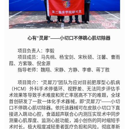
心有“灵犀”——小切口不停跳心肌切除器
项目负责人：李毅
项目成员：马先桃、杨宝剑、宋秋硕、汪馨、曹雨
葭、方紫璇、倪金源
指导老师：魏翔、宋静、方静、李睿、蒋丁胜
项目简介：“灵犀刀”团队为应对目前肥厚型心肌病
（HCM）外科手术停循环、视野差、无法同步评估手
术效果等导致手术难度和死亡率居高不下的难题，全球
首创研发了一款一体化手术器械，即“灵犀刀”——小切
口不停跳心肌切除器。依托该器械可在皮肤小切口下直
接进入跳动心腔，食道超声联合心内测压实现术中同步
测量心肌厚度、监测心脏功能，减小创伤的同时缩短手
术时长，极大程度减轻患者医疗负担和风险，彻底革新