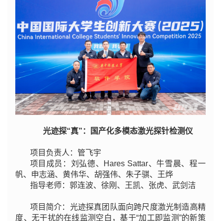
光迹探“真”：国产化多模态激光探针检测仪
项目负责人：管飞宇
项目成员：刘弘德、Hares Sattar、牛雪晨、程一
帆、申志涵、黄伟华、胡强伟、朱子骐、王烨
指导老师：郭连波、徐刚、王凯、张虎、武剑洁
项目简介：光迹探真团队面向跨尺度激光制造高精
度、无干扰的在线监测空白，基于“加工即监测”的新策