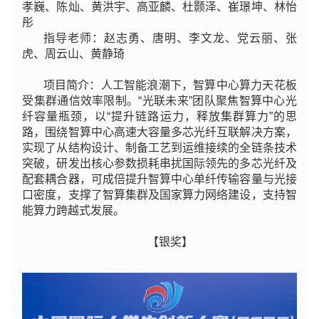
孝巍、陈灿、黄洪宇、高亚麟、杜颢泽、崔璟坤、林怡
彤
指导老师：赵志勇、唐明、李文龙、党云丽、张
虎、周云山、黄静琦
项目简介：人工智能浪潮下，智算中心算力天花板
受集群通信效率限制。“光联未来”团队聚焦智算中心光
纤容量瓶颈，以“提升链路运力，释放集群算力”的思
路，围绕智算中心高速大容量多芯光纤互联解决方案，
实现了从结构设计、制备工艺到运维接续的全链条技术
突破，研发出核心参数损耗串扰国际领先的多芯光纤及
配套耦合器，可成倍提升智算中心单纤传输容量与光接
口密度，支撑了智算集群及国家算力网络建设，支持智
能算力跨越式发展。
【银奖】