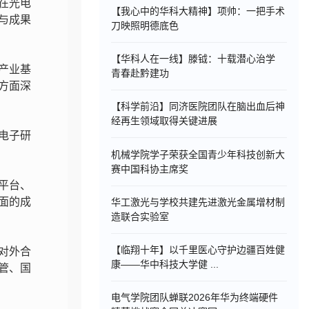
在光电
【我心中的华科大精神】项帅：一把手术
与成果
刀映照明德底色
【华科人在一线】滕钺：十载潜心治学
产业基
青春赴黔建功
方面深
【科学前沿】同济医院团队在脑出血后神
经再生领域取得关键进展
电子研
机械学院学子荣获全国青少年科技创新大
赛中国科协主席奖
平台、
面的成
华工激光与学校共建先进激光金属增材制
造联合实验室
【临翔十年】以千里医心守护边疆百姓健
对外合
康——华中科技大学健 ...
管、国
电气学院团队蝉联2026年华为终端硬件