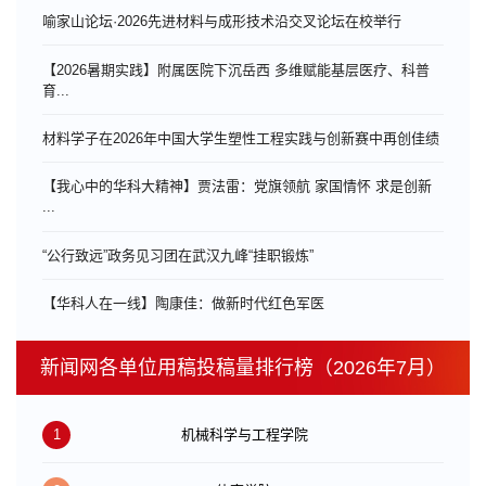
喻家山论坛·2026先进材料与成形技术沿交叉论坛在校举行
【2026暑期实践】附属医院下沉岳西 多维赋能基层医疗、科普
育...
材料学子在2026年中国大学生塑性工程实践与创新赛中再创佳绩
【我心中的华科大精神】贾法雷：党旗领航 家国情怀 求是创新
...
“公行致远”政务见习团在武汉九峰“挂职锻炼”
【华科人在一线】陶康佳：做新时代红色军医
新闻网各单位用稿投稿量排行榜（2026年7月）
1
机械科学与工程学院