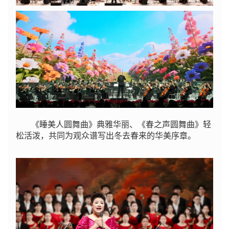
《睡美人圆舞曲》典雅华丽、《春之声圆舞曲》轻
松活泼，共同为观众谱写出冬去春来的华美序章。