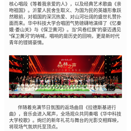
核心唱段《等着我亲爱的人》，以及经典艺术歌曲《亲
吻祖国》。沂蒙人民舍生取义、为国为民的英雄形象跃
然眼前，对祖国的深沉热爱、对山河壮阔的盛世礼赞扑
面而来。华中科技大学合唱团气势磅礴地演绎了《忆秦
娥·娄山关》与《保卫黄河》。当“风卷红旗”的豪迈遇见
“保卫黄河”的呐喊，唱响的是历史的回响，更是新时代
青年的铿锵豪情。
伴随着充满节日氛围的返场曲目《拉德斯基进行
曲》，音乐会进入尾声，全场观众共同奏唱《华中科技
大学校歌》。绚烂的新年礼花与舞台的光影交相辉映，
将现场气氛烘托至顶点。