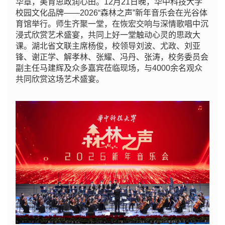
华章，美育思政润心田。12月21日晚，华中科技大学
校园文化品牌——2026“森林之声”新年音乐会在光谷体
育馆举行。师生齐聚一堂，在恢宏交响与深情歌唱中沉
浸式欣赏艺术盛宴，共同上好一堂触动心灵的思政大
课。湖北省文联主席杨俊，校领导刘波、尤政、刘亚
锋、谢正学、解孝林、张耀、冯丹、张涛，校务委员会
副主任马建辉及众多嘉宾莅临现场，与4000余名观众
共同欣赏这场艺术盛宴。