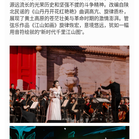
源远流长的光荣历史和坚强不拔的斗争精神。改编自陕
北民谣的《山丹丹开花红艳艳》曲调高亢、旋律质朴，
展现了黄土高原的苍茫壮美与革命时期的激情澎湃。管
弦乐作品《江山如画》旋律恢宏，意境悠远，犹如一幅
用音符绘就的“新时代千里江山图”。