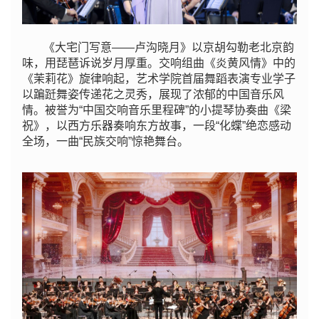
《大宅门写意——卢沟晓月》以京胡勾勒老北京韵
味，用琵琶诉说岁月厚重。交响组曲《炎黄风情》中的
《茉莉花》旋律响起，艺术学院首届舞蹈表演专业学子
以蹁跹舞姿传递花之灵秀，展现了浓郁的中国音乐风
情。被誉为“中国交响音乐里程碑”的小提琴协奏曲《梁
祝》，以西方乐器奏响东方故事，一段“化蝶”绝恋感动
全场，一曲“民族交响”惊艳舞台。