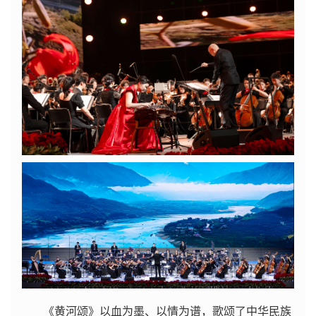
《黄河颂》以血为墨、以情为谱，歌颂了中华民族