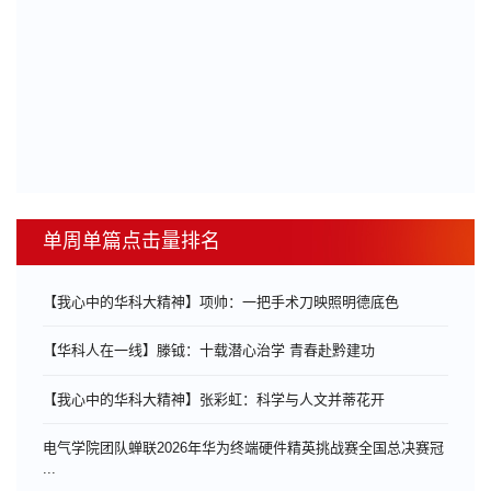
单周单篇点击量排名
【我心中的华科大精神】项帅：一把手术刀映照明德底色
【华科人在一线】滕钺：十载潜心治学 青春赴黔建功
【我心中的华科大精神】张彩虹：科学与人文并蒂花开
电气学院团队蝉联2026年华为终端硬件精英挑战赛全国总决赛冠
...