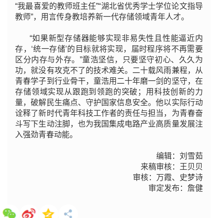
“我最喜爱的教师班主任”“湖北省优秀学士学位论文指导
教师”，用言传身教培养新一代存储领域青年人才。
“如果新型存储器能够实现非易失性且性能逼近内
存，‘统一存储’的目标就将实现，届时程序将不再需要
区分内存与外存。”童浩坚信，只要坚守初心、久久为
功，就没有攻克不了的技术难关。二十载风雨兼程，从
青春学子到行业骨干，童浩用二十年磨一剑的坚守，在
存储领域实现从跟跑到领跑的突破；用科技创新的力
量，破解民生痛点、守护国家信息安全。他以实际行动
诠释了新时代青年科技工作者的责任与担当，为青春奋
斗写下生动注脚，也为我国集成电路产业高质量发展注
入强劲青春动能。
编辑：
刘雪茹
来稿审核：王贝贝
审核：万霞、史梦诗
审定发布：詹健