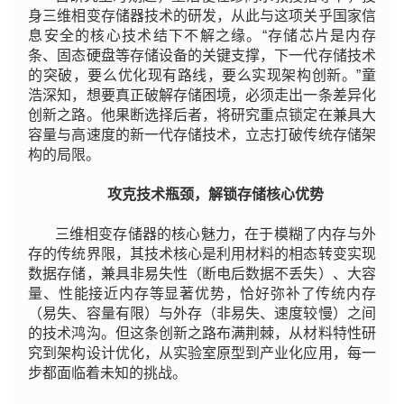
身三维相变存储器技术的研发，从此与这项关乎国家信
息安全的核心技术结下不解之缘。“存储芯片是内存
条、固态硬盘等存储设备的关键支撑，下一代存储技术
的突破，要么优化现有路线，要么实现架构创新。”童
浩深知，想要真正破解存储困境，必须走出一条差异化
创新之路。他果断选择后者，将研究重点锁定在兼具大
容量与高速度的新一代存储技术，立志打破传统存储架
构的局限。
攻克技术瓶颈，解锁存储核心优势
三维相变存储器的核心魅力，在于模糊了内存与外
存的传统界限，其技术核心是利用材料的相态转变实现
数据存储，兼具非易失性（断电后数据不丢失）、大容
量、性能接近内存等显著优势，恰好弥补了传统内存
（易失、容量有限）与外存（非易失、速度较慢）之间
的技术鸿沟。但这条创新之路布满荆棘，从材料特性研
究到架构设计优化，从实验室原型到产业化应用，每一
步都面临着未知的挑战。