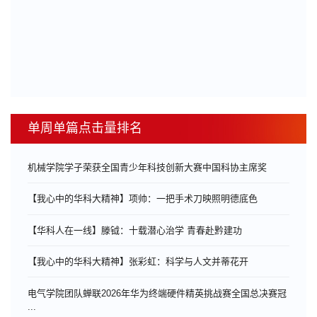
单周单篇点击量排名
机械学院学子荣获全国青少年科技创新大赛中国科协主席奖
【我心中的华科大精神】项帅：一把手术刀映照明德底色
【华科人在一线】滕钺：十载潜心治学 青春赴黔建功
【我心中的华科大精神】张彩虹：科学与人文并蒂花开
电气学院团队蝉联2026年华为终端硬件精英挑战赛全国总决赛冠
...