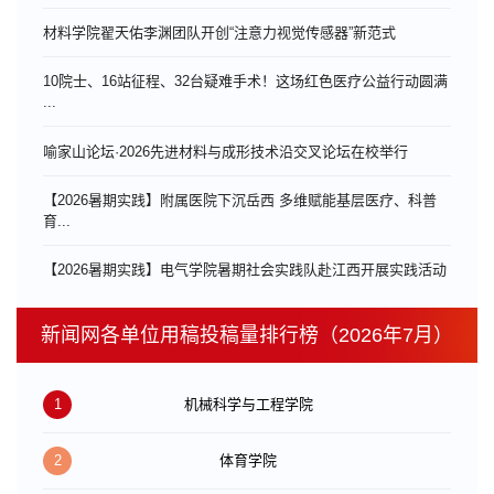
材料学院翟天佑李渊团队开创“注意力视觉传感器”新范式
10院士、16站征程、32台疑难手术！这场红色医疗公益行动圆满
...
喻家山论坛·2026先进材料与成形技术沿交叉论坛在校举行
【2026暑期实践】附属医院下沉岳西 多维赋能基层医疗、科普
育...
【2026暑期实践】电气学院暑期社会实践队赴江西开展实践活动
新闻网各单位用稿投稿量排行榜（2026年7月）
1
机械科学与工程学院
2
体育学院