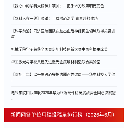
【我心中的华科大精神】项帅：一把手术刀映照明德底色
【华科人在一线】滕钺：十载潜心治学 青春赴黔建功
【科学前沿】同济医院团队在脑出血后神经再生领域取得关键进
展
机械学院学子荣获全国青少年科技创新大赛中国科协主席奖
华工激光与学校共建先进激光金属增材制造联合实验室
【临翔十年】以千里医心守护边疆百姓健康——华中科技大学健
...
电气学院团队蝉联2026年华为终端硬件精英挑战赛全国总决赛冠
...
新闻网各单位用稿投稿量排行榜（2026年6月）