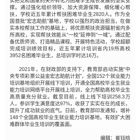
实把党和国家的关怀转化为困难学生成长发展的坚实支
撑。通过强化组织领导、加大资源保障、细化暖心帮
扶，学校近五年累计帮扶困难毕业生2820人。作为全
国首批“宏志助航”基地，学校以强烈的政治担当，在做
实本校帮扶工作的基础上，将优质帮扶资源辐射省内多
所高校，实现帮扶效能从“一校”延伸到“一域”。通过配
备优质师资、打造精品课程、开展特色活动，学校超额
完成培训绩效目标，近五年累计培训省内19所高校
3952名困难毕业生，总培训学时达16万。
2021年，在财政部的支持下，教育部启动实施“中
央专项彩票公益金宏志助航计划”，全国152个就业能力
培训基地组织开展线下培训，开通全国高校毕业生就业
能力培训网络平台开展线上培训，全力帮助高校毕业生
高质量充分就业。截至目前，线上线下培训258.3万
人，参训学生满意度达97%，收获了实实在在的成长，
提升了成功就业的底气。日前，教育部印发通知，增补
148个全国高校毕业生就业能力培训基地，有效扩大困
难群体毕业生培训的覆盖面。
编辑：崔钰晗