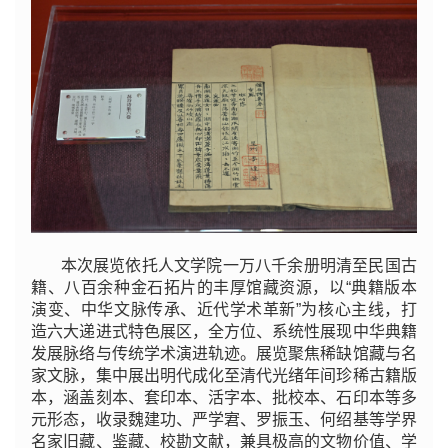
本次展览依托人文学院一万八千余册明清至民国古
籍、八百余种金石拓片的丰厚馆藏资源，以“典籍版本
演变、中华文脉传承、近代学术革新”为核心主线，打
造六大递进式特色展区，全方位、系统性展现中华典籍
发展脉络与传统学术演进轨迹。展览聚焦稀缺馆藏与名
家文脉，集中展出明代成化至清代光绪年间珍稀古籍版
本，涵盖刻本、套印本、活字本、批校本、石印本等多
元形态，收录魏建功、严学宭、罗振玉、何绍基等学界
名家旧藏、鉴藏、校勘文献，兼具极高的文物价值、学