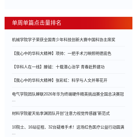
单周单篇点击量排名
机械学院学子荣获全国青少年科技创新大赛中国科协主席奖
【我心中的华科大精神】项帅：一把手术刀映照明德底色
【华科人在一线】滕钺：十载潜心治学 青春赴黔建功
【我心中的华科大精神】张彩虹：科学与人文并蒂花开
电气学院团队蝉联2026年华为终端硬件精英挑战赛全国总决赛冠
...
材料学院翟天佑李渊团队开创“注意力视觉传感器”新范式
10院士、16站征程、32台疑难手术！这场红色医疗公益行动圆满
...