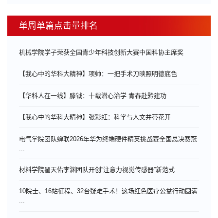
单周单篇点击量排名
机械学院学子荣获全国青少年科技创新大赛中国科协主席奖
【我心中的华科大精神】项帅：一把手术刀映照明德底色
【华科人在一线】滕钺：十载潜心治学 青春赴黔建功
【我心中的华科大精神】张彩虹：科学与人文并蒂花开
电气学院团队蝉联2026年华为终端硬件精英挑战赛全国总决赛冠
...
材料学院翟天佑李渊团队开创“注意力视觉传感器”新范式
10院士、16站征程、32台疑难手术！这场红色医疗公益行动圆满
...