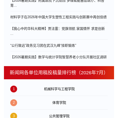
【2026暑期实践】附属医院下沉岳西 多维赋能基层医疗、科普
育...
材料学子在2026年中国大学生塑性工程实践与创新赛中再创佳绩
【我心中的华科大精神】贾法雷：党旗领航 家国情怀 求是创新
...
“公行致远”政务见习团在武汉九峰“挂职锻炼”
【2026暑期实践】数学与统计学院智慧养老小分队开展社区调研
新闻网各单位用稿投稿量排行榜（2026年7月）
1
机械科学与工程学院
2
体育学院
3
公共管理学院