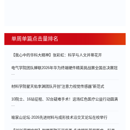
单周单篇点击量排名
【我心中的华科大精神】张彩虹：科学与人文并蒂花开
电气学院团队蝉联2026年华为终端硬件精英挑战赛全国总决赛冠
...
材料学院翟天佑李渊团队开创“注意力视觉传感器”新范式
10院士、16站征程、32台疑难手术！这场红色医疗公益行动圆满
...
喻家山论坛·2026先进材料与成形技术沿交叉论坛在校举行