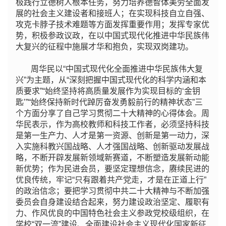
极践行立德树人根本任务，努力培养德智体美劳全面发
展的社会主义建设者和接班人；在实现科技自立自强、
攻克卡脖子技术难题等方面发挥重要作用；发挥专家优
势，积极参政议政，在以中国式现代化推进中华民族伟
大复兴的征程中施展才华和抱负，实现双岗建功。
周华民以“中国式现代化全面推进中华民族伟大复
兴”为主题，从“深刻把握中国式现代化的科学内涵和本
质要求”“始终坚持将高质量发展作为实现目标的‘金钥
匙’”“始终保持新时代踔厉奋发勇毅前行的精神状态”三
个方面分享了自己学习贯彻二十大精神的心得体会。周
华民表示，作为高校教师和科技工作者，必须坚持科技
是第一生产力、人才是第一资源、创新是第一动力，深
入实施科教兴国战略、人才强国战略、创新驱动发展战
略，不断开辟发展新领域新赛道，不断塑造发展新动能
新优势；作为民进会员，要坚定理想信念，赓续民进的
优良传统，牢记“只有跟着共产党走，才是在正道上行”
的政治信念；要把学习贯彻中共二十大精神与不断加强
委员会自身建设结合起来，努力建设政治坚定、履职有
力、作风优良的中国特色社会主义参政党校级组织，在
学校“双一流”建设、全面建设社会主义现代化国家新征