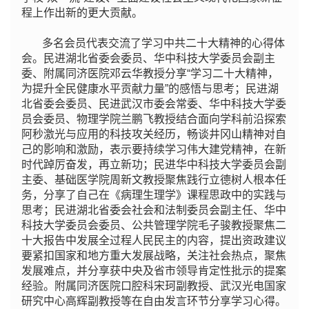
程上作出新的更大贡献。
多名会员代表交流了学习中共二十大精神的心得体
会。民进湖北省委会委员、华中科技大学委员会副主
委、附属同济医院邓云华教授分享“学习二十大精神，
为提升全民健康水平贡献力量”的感悟与思考；民进湖
北省委会委员、民进武汉市委会常委、华中科技大学委
员会委员、物理学院兰鹏飞教授结合面向学科前沿探索
阿秒激光与应用的科技攻关经历，畅谈井冈山精神对自
己的影响和激励，表示要持续学习伟大建党精神，在新
时代踔厉奋发，再立新功；民进华中科技大学委员会副
主委、基础医学院周新文教授聚焦践行立德树人根本任
务，分享了自己在《病理生理学》课程思政中的实践与
思考；民进湖北省委会社会和法制委员会副主任、华中
科技大学委员会委员、公共管理学院毛子骏教授聚焦二
十大报告中发展全过程人民民主的内容，提出资政建议
要紧扣国家和地方重大发展战略，关注社会热点，聚焦
发展难点，并分享获中央及省市领导肯定性批示的提案
经验。附属同济医院口腔科宋珂副教授
、武汉光电国家
研究中心高辉副教授等在自由发言环节分享学习心得。