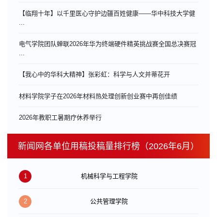
【临翔十年】以千里医心守护边疆百姓健康——华中科技大学健
...
电气学院团队蝉联2026年华为终端硬件精英挑战赛全国总决赛冠
...
【我心中的华科大精神】张彩虹：科学与人文并蒂花开
材料学院学子在2026年材料热处理创新创业赛中再创佳绩
​2026年教职工暑期疗休养举行
新闻网各单位用稿投稿量排行榜（2026年6月）
1
机械科学与工程学院
2
公共管理学院