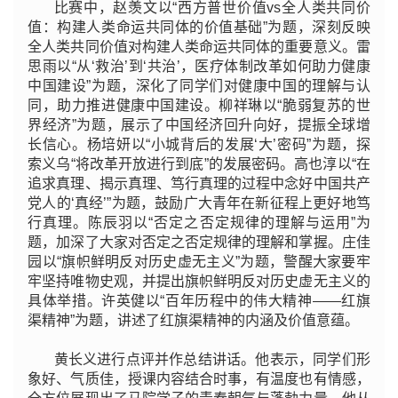
比赛中，赵羡文以“西方普世价值vs全人类共同价
值：构建人类命运共同体的价值基础”为题，深刻反映
全人类共同价值对构建人类命运共同体的重要意义。雷
思雨以“从‘救治’到‘共治’，医疗体制改革如何助力健康
中国建设”为题，深化了同学们对健康中国的理解与认
同，助力推进健康中国建设。柳祥琳以“脆弱复苏的世
界经济”为题，展示了中国经济回升向好，提振全球增
长信心。杨培妍以“小城背后的发展‘大’密码”为题，探
索义乌“将改革开放进行到底”的发展密码。高也淳以“在
追求真理、揭示真理、笃行真理的过程中念好中国共产
党人的‘真经’”为题，鼓励广大青年在新征程上更好地笃
行真理。陈辰羽以“否定之否定规律的理解与运用”为
题，加深了大家对否定之否定规律的理解和掌握。庄佳
园以“旗帜鲜明反对历史虚无主义”为题，警醒大家要牢
牢坚持唯物史观，并提出旗帜鲜明反对历史虚无主义的
具体举措。许英健以“百年历程中的伟大精神——红旗
渠精神”为题，讲述了红旗渠精神的内涵及价值意蕴。
黄长义进行点评并作总结讲话。他表示，同学们形
象好、气质佳，授课内容结合时事，有温度也有情感，