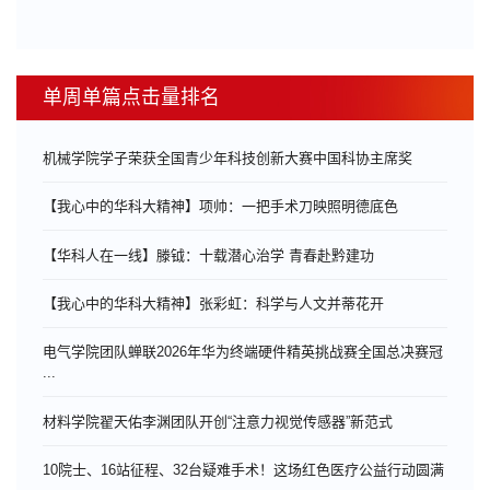
单周单篇点击量排名
机械学院学子荣获全国青少年科技创新大赛中国科协主席奖
【我心中的华科大精神】项帅：一把手术刀映照明德底色
【华科人在一线】滕钺：十载潜心治学 青春赴黔建功
【我心中的华科大精神】张彩虹：科学与人文并蒂花开
电气学院团队蝉联2026年华为终端硬件精英挑战赛全国总决赛冠
...
材料学院翟天佑李渊团队开创“注意力视觉传感器”新范式
10院士、16站征程、32台疑难手术！这场红色医疗公益行动圆满