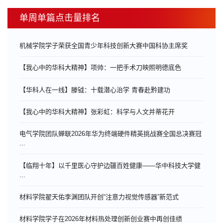
单周单篇点击量排名
机械学院学子荣获全国青少年科技创新大赛中国科协主席奖
【我心中的华科大精神】项帅：一把手术刀映照明德底色
【华科人在一线】滕钺：十载潜心治学 青春赴黔建功
【我心中的华科大精神】张彩虹：科学与人文并蒂花开
电气学院团队蝉联2026年华为终端硬件精英挑战赛全国总决赛冠
...
【临翔十年】以千里医心守护边疆百姓健康——华中科技大学健
...
材料学院翟天佑李渊团队开创“注意力视觉传感器”新范式
材料学院学子在2026年材料热处理创新创业赛中再创佳绩