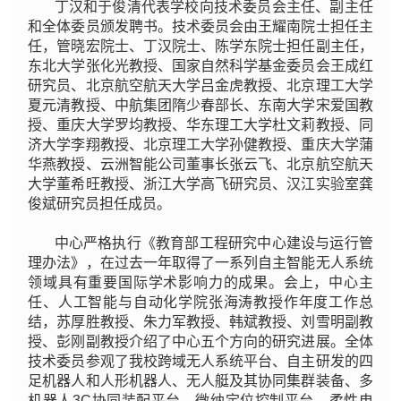
丁汉和于俊清代表学校向技术委员会主任、副主任
和全体委员颁发聘书。技术委员会由王耀南院士担任主
任，管晓宏院士、丁汉院士、陈学东院士担任副主任，
东北大学张化光教授、国家自然科学基金委员会王成红
研究员、北京航空航天大学吕金虎教授、北京理工大学
夏元清教授、中航集团隋少春部长、东南大学宋爱国教
授、重庆大学罗均教授、华东理工大学杜文莉教授、同
济大学李翔教授、北京理工大学孙健教授、重庆大学蒲
华燕教授、云洲智能公司董事长张云飞、北京航空航天
大学董希旺教授、浙江大学高飞研究员、汉江实验室龚
俊斌研究员担任成员。
中心严格执行《教育部工程研究中心建设与运行管
理办法》，在过去一年取得了一系列自主智能无人系统
领域具有重要国际学术影响力的成果。会上，中心主
任、人工智能与自动化学院张海涛教授作年度工作总
结，苏厚胜教授、朱力军教授、韩斌教授、刘雪明副教
授、彭刚副教授介绍了中心五个方向的研究进展。全体
技术委员参观了我校跨域无人系统平台、自主研发的四
足机器人和人形机器人、无人艇及其协同集群装备、多
机器人3C协同装配平台、微纳定位控制平台、柔性电