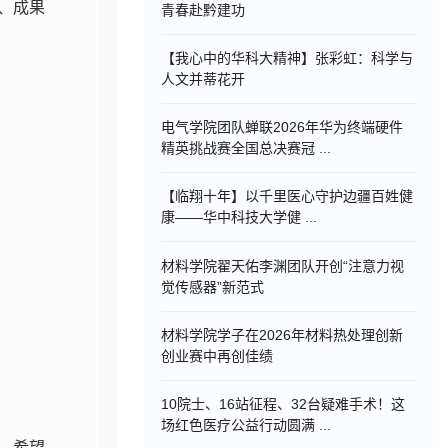
、成果
青春赴黔建功
【我心中的华科大精神】张彩虹：科学与
人文并蒂花开
电气学院团队蝉联2026年华为终端硬件
精英挑战赛全国总决赛冠 ...
【临翔十年】以千里医心守护边疆百姓健
康——华中科技大学健 ...
材料学院翟天佑李渊团队开创“注意力视
觉传感器”新范式
材料学院学子在2026年材料热处理创新
创业赛中再创佳绩
10院士、16站征程、32台疑难手术！这
场红色医疗公益行动圆满 ...
，希望