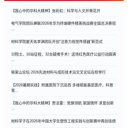
【我心中的华科大精神】张彩虹：科学与人文并蒂花开
电气学院团队蝉联2026年华为终端硬件精英挑战赛全国总决赛冠
...
材料学院翟天佑李渊团队开创“注意力视觉传感器”新范式
10院士、16站征程、32台疑难手术！这场红色医疗公益行动圆满
...
喻家山论坛·2026先进材料与成形技术沿交叉论坛在校举行
【2026暑期实践】附属医院下沉岳西 多维赋能基层医疗、科普
育...
【我心中的华科大精神】贾法雷：党旗领航 家国情怀 求是创新
...
材料学子在2026年中国大学生塑性工程实践与创新赛中再创佳绩