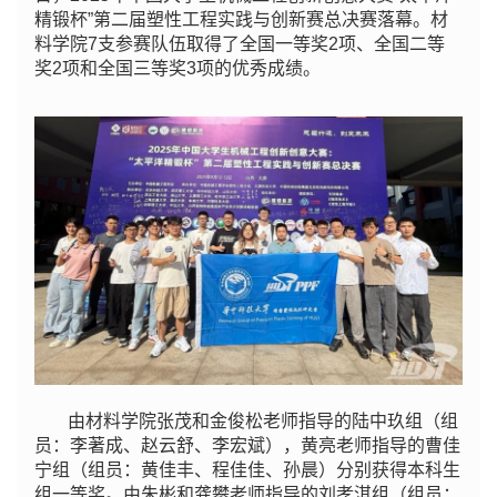
精锻杯”第二届塑性工程实践与创新赛总决赛落幕。材
料学院7支参赛队伍取得了全国一等奖2项、全国二等
奖2项和全国三等奖3项的优秀成绩。
由材料学院张茂和金俊松老师指导的陆中玖组（组
员：李著成、赵云舒、李宏斌），黄亮老师指导的曹佳
宁组（组员：黄佳丰、程佳佳、孙晨）分别获得本科生
组一等奖。由朱彬和龚攀老师指导的刘孝淇组（组员：