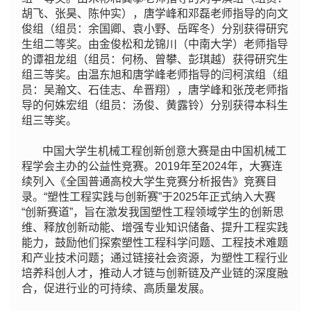
胡飞、张昊、陈仲实），唐学峰和邓磊老师指导的向文
俊组（组员：余国卿、袁小野、岳晖冬）分别获得研究
生组二等奖。由金俊松和龙锦川（中南大学）老师指导
的谭祖龙组（组员：何杨、曾攀、彭琪越）获得研究生
组三等奖。由温东旭和唐学峰老师指导的闫柯滨组（组
员：吴瀚文、石佳志、牟晋翔），唐学峰和张茂老师指
导的何姝宏组（组员：汤俊、黄露铃）分别获得本科生
组三等奖。
中国大学生机械工程创新创意大赛是由中国机械工
程学会主办的公益性竞赛。2019年至2024年，大赛连
续列入《全国普通高校大学生竞赛分析报告》竞赛目
录。“塑性工程实践与创新赛”于2025年正式纳入大赛
“创新赛道”，旨在激发我国塑性工程领域学生的创新思
维、释放创新动能、增强专业知识储备、提升工程实践
能力，鼓励他们探索塑性工程科学问题、工程技术难题
和产业技术问题；通过链接社会资源，为塑性工程行业
培养科创人才，推动人才链与创新链及产业链的深度融
合，促进行业的可持续、高质量发展。