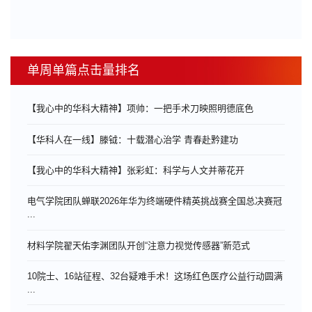
单周单篇点击量排名
【我心中的华科大精神】项帅：一把手术刀映照明德底色
【华科人在一线】滕钺：十载潜心治学 青春赴黔建功
【我心中的华科大精神】张彩虹：科学与人文并蒂花开
电气学院团队蝉联2026年华为终端硬件精英挑战赛全国总决赛冠
...
材料学院翟天佑李渊团队开创“注意力视觉传感器”新范式
10院士、16站征程、32台疑难手术！这场红色医疗公益行动圆满
...