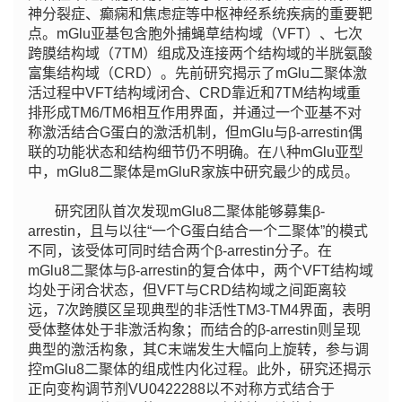
神分裂症、癫痫和焦虑症等中枢神经系统疾病的重要靶
点。mGlu亚基包含胞外捕蝇草结构域（VFT）、七次
跨膜结构域（7TM）组成及连接两个结构域的半胱氨酸
富集结构域（CRD）。先前研究揭示了mGlu二聚体激
活过程中VFT结构域闭合、CRD靠近和7TM结构域重
排形成TM6/TM6相互作用界面，并通过一个亚基不对
称激活结合G蛋白的激活机制，但mGlu与β-arrestin偶
联的功能状态和结构细节仍不明确。在八种mGlu亚型
中，mGlu8二聚体是mGluR家族中研究最少的成员。
研究团队首次发现mGlu8二聚体能够募集β-
arrestin，且与以往“一个G蛋白结合一个二聚体”的模式
不同，该受体可同时结合两个β-arrestin分子。在
mGlu8二聚体与β-arrestin的复合体中，两个VFT结构域
均处于闭合状态，但VFT与CRD结构域之间距离较
远，7次跨膜区呈现典型的非活性TM3-TM4界面，表明
受体整体处于非激活构象；而结合的β-arrestin则呈现
典型的激活构象，其C末端发生大幅向上旋转，参与调
控mGlu8二聚体的组成性内化过程。此外，研究还揭示
正向变构调节剂VU0422288以不对称方式结合于