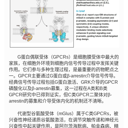
G蛋白偶联受体（GPCRs）是细胞膜受体中最大的
家族，在细胞外环境到细胞内信号传导过程中发挥关键
作用。它们参与多种生理过程，是最重要的药物靶点之
一。GPCR主要通过G蛋白或β-arrestin介导信号传导。
经典信号传导过程包括G蛋白激活、GRK介导的GPCR
磷酸化以及β-arrestin募集，这一过程在A类和B类
GPCR研究中已得到证实，但C类GPCR二聚体对β-
arrestin的募集和介导受体内化的机制还不清晰。
代谢型谷氨酸受体（mGlus）属于C类GPCRs，被
兴奋性神经递质谷氨酸激活，在调节突触传递和神经元
兴奋性中起关键作用，是阿尔茨海默病、帕金森病、精