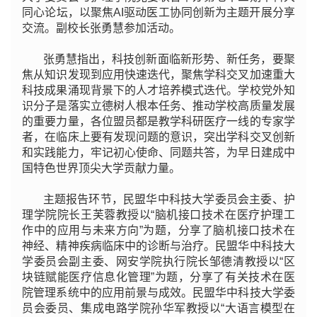
同心论坛，以聚焦AI驱动医工协同创新为主题开展分享
交流。副校长张勇慧参加活动。
张勇慧指出，科技创新面临新形势、新任务，要聚
焦从知识发现到应用快速迭代，聚焦学科交叉加速重大
科技成果涌现背景下的人才培养模式迭代。学校党外知
识分子是落实立德树人根本任务、推动学校高质量发展
的重要力量，各位盟员都是教学科研医疗一线的专家学
者，在临床上要有发现问题的意识，突出学科交叉创新
和实践能力，牢记初心使命、同题共答，为早日建成中
国特色世界顶尖大学贡献力量。
主题报告环节，民盟华中科技大学委员会主委、护
理学院院长王芙蓉教授以“脑机接口技术在医疗护理工
作中的应用与未来方向”为题，分享了脑机接口技术在
神经、精神疾病临床中的诊断与治疗。民盟华中科技大
学委员会副主委、网安学院执行院长邹德清教授以“区
块链赋能医疗信息化管理”为题，分享了有关技术在医
院管理系统中的应用前景与成效。民盟华中科技大学委
员会委员、集成电路学院孙华军教授以“大语言模型在