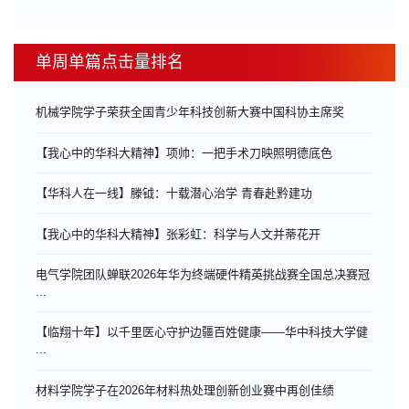
单周单篇点击量排名
机械学院学子荣获全国青少年科技创新大赛中国科协主席奖
【我心中的华科大精神】项帅：一把手术刀映照明德底色
【华科人在一线】滕钺：十载潜心治学 青春赴黔建功
【我心中的华科大精神】张彩虹：科学与人文并蒂花开
电气学院团队蝉联2026年华为终端硬件精英挑战赛全国总决赛冠
...
【临翔十年】以千里医心守护边疆百姓健康——华中科技大学健
...
材料学院学子在2026年材料热处理创新创业赛中再创佳绩