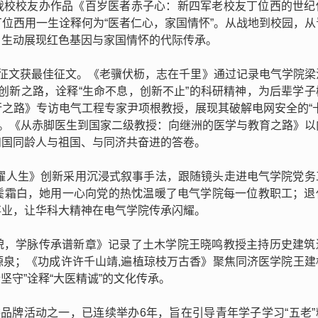
我校校友办作品《百岁医者赤子心：新四军老校友丁位西的世纪
位西用一生诠释何为“医者仁心，家国情怀”。从战地到校园，从
，生动展现红色基因与家国情怀的代际传承。
篇征文获最佳征文。《老骥伏枥，志在千里》通过记录电气学院梁
科研创新之路，诠释“生命不息，创新不止”的科研精神，为后辈学
之路》专访电气工程专家尹项根教授，展现其破解电网安全的“卡
感。《从赤脚医生到国家二级教授：向继洲的医学与教育之路》以
和国同龄人与祖国、与同济共奋进的答卷。
电耀人生》创新采用沉浸式叙事手法，跟随镜头走进电气学院党务
鬓霜白，她用一心向党的热忱温暖了电气学院每一位教职工；退
事业，让华科大精神在电气学院传承闪耀。
貌，学脉传承谱新章》记录了土木学院王晓鸣教授主持历史建筑
源泉；《功成许许千山靖,遍植琼枝万古香》聚焦同济医学院王建
坚守”诠释“大医精诚”的文化传承。
委品牌活动之一，已连续举办6年，旨在引导青年学子学习“五老”