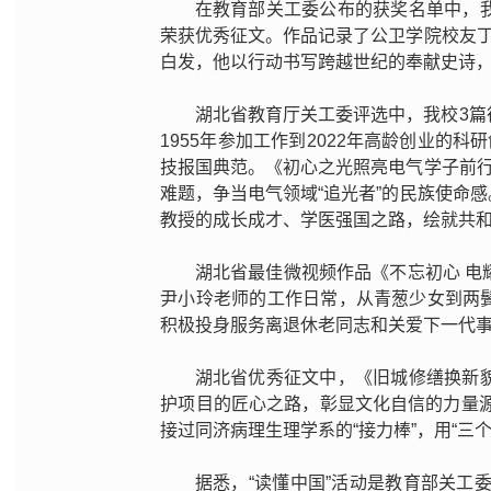
在教育部关工委公布的获奖名单中，
荣获优秀征文。作品记录了公卫学院校友丁
白发，他以行动书写跨越世纪的奉献史诗
湖北省教育厅关工委评选中，我校3
1955年参加工作到2022年高龄创业的
技报国典范。《初心之光照亮电气学子前行
难题，争当电气领域“追光者”的民族使命
教授的成长成才、学医强国之路，绘就共
湖北省最佳微视频作品《不忘初心 
尹小玲老师的工作日常，从青葱少女到两
积极投身服务离退休老同志和关爱下一代
湖北省优秀征文中，《旧城修缮换新
护项目的匠心之路，彰显文化自信的力量
接过同济病理生理学系的“接力棒”，用“三个
据悉，“读懂中国”活动是教育部关工