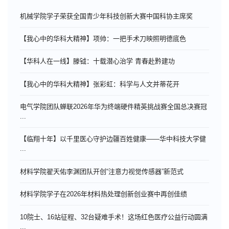
机械学院学子荣获全国青少年科技创新大赛中国科协主席奖
【我心中的华科大精神】项帅：一把手术刀映照明德底色
【华科人在一线】滕钺：十载潜心治学 青春赴黔建功
【我心中的华科大精神】张彩虹：科学与人文并蒂花开
电气学院团队蝉联2026年华为终端硬件精英挑战赛全国总决赛冠
...
【临翔十年】以千里医心守护边疆百姓健康——华中科技大学健
...
材料学院翟天佑李渊团队开创“注意力视觉传感器”新范式
材料学院学子在2026年材料热处理创新创业赛中再创佳绩
10院士、16站征程、32台疑难手术！这场红色医疗公益行动圆满
...