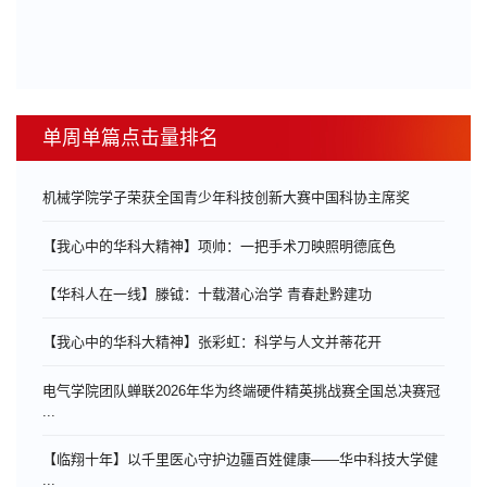
单周单篇点击量排名
机械学院学子荣获全国青少年科技创新大赛中国科协主席奖
【我心中的华科大精神】项帅：一把手术刀映照明德底色
【华科人在一线】滕钺：十载潜心治学 青春赴黔建功
【我心中的华科大精神】张彩虹：科学与人文并蒂花开
电气学院团队蝉联2026年华为终端硬件精英挑战赛全国总决赛冠
...
【临翔十年】以千里医心守护边疆百姓健康——华中科技大学健
...