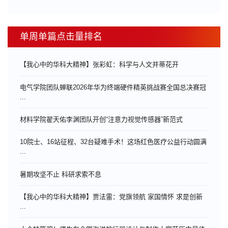
单周单篇点击量排名
【我心中的华科大精神】张彩虹：科学与人文并蒂花开
电气学院团队蝉联2026年华为终端硬件精英挑战赛全国总决赛冠
...
材料学院翟天佑李渊团队开创“注意力视觉传感器”新范式
10院士、16站征程、32台疑难手术！这场红色医疗公益行动圆满
...
暑期攻坚不止 科研求索不息
【我心中的华科大精神】贾法雷：党旗领航 家国情怀 求是创新
...