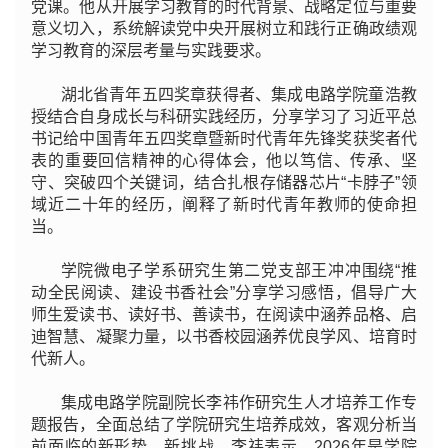
党课。他从开展学习教育的时代背景、战略定位与重要
意义切入，系统解读党中央开展树立和践行正确政绩观
学习教育的深层考量与实践要求。
湖北省青年五四奖章获得者、集成电路学院童浩教
授结合自身成长与科研实践经历，分享学习了习近平总
书记给中国青年五四奖章暨新时代青年先锋奖获奖者代
表的重要回信精神的心得体会，他以笃信、传承、坚
守、突破四个关键词，结合扎根存储器芯片“卡脖子”领
域近二十年的经历，阐释了新时代青年教师的使命担
当。
学院微电子学系研究生第二党支部王冲冲围绕“推
动全民阅读、建设书香社会”分享学习感悟，倡导广大
师生爱读书、读好书、善读书，在阅读中涵养品格、启
迪智慧、凝聚力量，以书香校园涵养优良学风、培育时
代新人。
集成电路学院副院长李祎作研究生人才培养工作专
题报告，全面总结了学院研究生培养成效，客观分析当
前面临的新形势、新挑战。李祎表示，2026年是学院