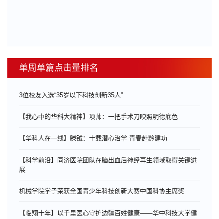
单周单篇点击量排名
3位校友入选“35岁以下科技创新35人”
【我心中的华科大精神】项帅：一把手术刀映照明德底色
【华科人在一线】滕钺：十载潜心治学 青春赴黔建功
【科学前沿】同济医院团队在脑出血后神经再生领域取得关键进
展
机械学院学子荣获全国青少年科技创新大赛中国科协主席奖
【临翔十年】以千里医心守护边疆百姓健康——华中科技大学健