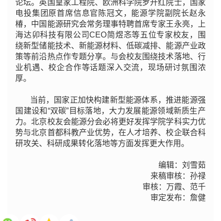
论坛。英国皇家工程院、欧洲科学院罗开红院士，国家
电投集团原首席信息官陈冠文，能源学院副院长赵永
椿，中国能源研究会常务理事特聘首席专家王永亮，上
海达卯科技有限公司CEO简煜忞等五位专家校友，围
绕新型储能技术、新能源材料、低碳减排、能源产业政
策等前沿热点作专题分享。与会校友围绕技术落地、行
业机遇、校企合作等话题深入交流，现场研讨氛围浓
厚。
当前，国家正加快构建新型能源体系，推进能源强
国建设和“双碳”目标落地，大力发展能源领域新质生产
力。北京校友会能源分会必将更好发挥学院学科实力优
势与北京首都科教产业优势，在人才培养、校企联合科
研攻关、科研成果转化落地等方面发挥更大作用。
编辑：刘雪茹
来稿审核：孙禄
审核：万霞、范千
审定发布：詹健