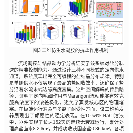
图3 二维仿生水凝胶的抗盐作用机制
流场调控与结晶动力学分析证实了该系统对盐分轨
迹的精准控制能力。通过设计三种不同模式的定向供水
通道，系统展现出完全可编程的盐结晶分布规律。特别
是单侧供水不仅实现了最高的盐回收效率，还确保了盐
分沿着水流末端边缘高度富集。这种空间解耦的传质路
径，证明了定向毛细作用与Marangoni流动能够有效克
服高浓度下的浓差极化，避免了蒸发核心区的物理堵
塞。在极端运行寿命与多离子耐受性方面，该二维蒸发
器展现出了颠覆性的稳定表现。在10 wt% NaCl溶液
中，器件实现了长达152天的连续无衰减运行，累计处
理高盐卤水8.2 t/m²，并成功收获固态盐0.86 t/m²，各项