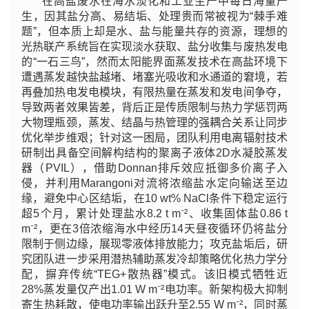
在高盐废水在海水淡化和工业生产中每日海量产
生，因其盐分高、易结垢、处理贵而常被视为“棘手难
题”，但本质上却是水、盐与能量共存的资源，理想的
光热联产系统旨在实现淡水获取、盐分收集与废热发电
的“一石三鸟”，然而太阳能界面蒸发技术在高盐环境下
遭遇蒸发越快盐越堵、堵塞光吸收和水通道的窘境，若
再叠加热电发电模块，有限热量在蒸发和发电间争夺，
导致两者效果皆差，背后正是传质限制与热力学惩罚两
大物理瓶颈，蒸发、结晶与热管理的强耦合关系让同步
优化举步维艰；针对这一困局，团队利用电离辐射技术
研制出具备空间解构结构的聚离子液体2D水凝胶蒸发
器（PVIL），借助Donnan排斥效应抵御多价离子入
侵，并利用Marangoni对流将浓缩盐水定向输送至边
缘，避免中心区结垢，在10 wt% NaCl条件下稳定运行
超5个月，累计处理盐水8.2 t m⁻²、收集固体盐0.86 t
m⁻²，更在3倍浓缩海水中经历14天昼夜循环仍将盐分
限制于侧边缘，展现零液体排放能力；攻克盐垢后，研
究团队进一步采用潜热辅助蒸发冷却策略优化热力学分
配，摒弃传统“TEG+散热器”模式。该旧模式牺牲近
28%蒸发量仅产出1.01 W m⁻²电功率。新架构极大抑制
寄生热耗散，使电功率输出跃升至2.55 W m⁻²，同时蒸