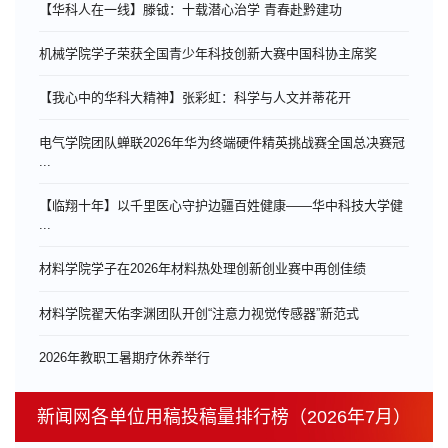
【华科人在一线】滕钺：十载潜心治学 青春赴黔建功
机械学院学子荣获全国青少年科技创新大赛中国科协主席奖
【我心中的华科大精神】张彩虹：科学与人文并蒂花开
电气学院团队蝉联2026年华为终端硬件精英挑战赛全国总决赛冠
...
【临翔十年】以千里医心守护边疆百姓健康——华中科技大学健
...
材料学院学子在2026年材料热处理创新创业赛中再创佳绩
材料学院翟天佑李渊团队开创“注意力视觉传感器”新范式
​2026年教职工暑期疗休养举行
新闻网各单位用稿投稿量排行榜（2026年7月）