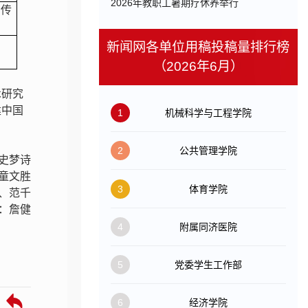
​2026年教职工暑期疗休养举行
传
新闻网各单位用稿投稿量排行榜
（2026年6月）
术研究
建中国
1
机械科学与工程学院
2
公共管理学院
史梦诗
童文胜
3
体育学院
、范千
：詹健
4
附属同济医院
5
党委学生工作部
6
经济学院