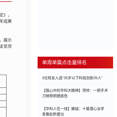
定》，
年成果
，展示
该奖项
单周单篇点击量排名
3位校友入选“35岁以下科技创新35人”
【我心中的华科大精神】项帅：一把手术
刀映照明德底色
【华科人在一线】滕钺：十载潜心治学
青春赴黔建功