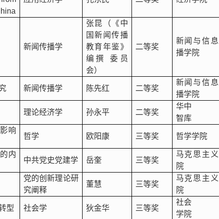
China
张昆（《中
国新闻传播
新闻与信息
）
新闻传播学
教育年鉴》
二等奖
播学院
编撰 委员
会）
新闻与信息
究
新闻传播学
陈先红
二等奖
播学院
华中
理论经济学
孙永平
二等奖
智库
的影响
哲学
欧阳康
三等奖
哲学学院
语的内
马克思主义
中共党史党建学
岳奎
三等奖
院
党的创新理论研
马克思主义
董慧
三等奖
究阐释
院
社会
转型
社会学
狄金华
三等奖
学院