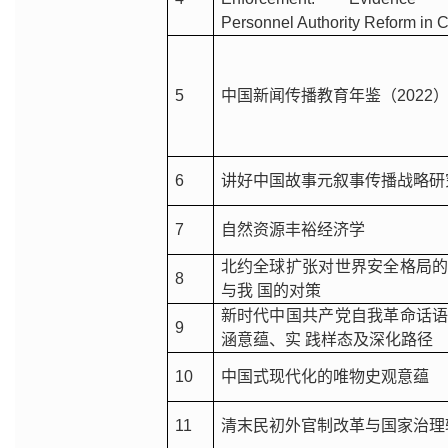
Personnel Authority Reform in 
5
中国新闻传播教育年鉴（2022
6
讲好中国故事元叙事传播战略研
7
自然资源丰裕经济学
北约全球扩张对世界安全格局
8
与我 国的对策
新时代中国共产党自我革命话
9
涵意蕴、实 践样态及深化路径
10
中国式现代化的唯物史观意蕴
11
清末民初外官制改革与国家治理