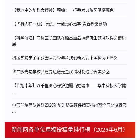
【我心中的华科大精神】项帅：一把手术刀映照明德底色
【华科人在一线】滕钺：十载潜心治学 青春赴黔建功
【科学前沿】同济医院团队在脑出血后神经再生领域取得关键进
展
机械学院学子荣获全国青少年科技创新大赛中国科协主席奖
华工激光与学校共建先进激光金属增材制造联合实验室
【临翔十年】以千里医心守护边疆百姓健康——华中科技大学健
...
电气学院团队蝉联2026年华为终端硬件精英挑战赛全国总决赛冠
...
新闻网各单位用稿投稿量排行榜（2026年6月）