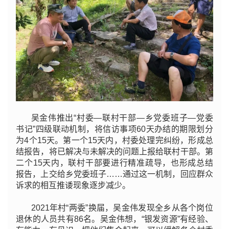
吴金伟推出“村委—联村干部—乡党委班子—党委
书记”四级联动机制，将信访事项60天办结的期限划分
为4个15天。第一个15天内，村委处理完纠纷，形成总
结报告，将已解决与未解决的问题上报给联村干部。第
二个15天内，联村干部要进行精准疏导，
也形成总结
报告，上交给乡党委班子……通过这一机制，回应群众
诉求的相互推诿现象逐步减少。
2021年村“两委”换届，吴金伟发现全乡从各个岗位
退休的人员共有86名。吴金伟想，“银发资源”有经验、