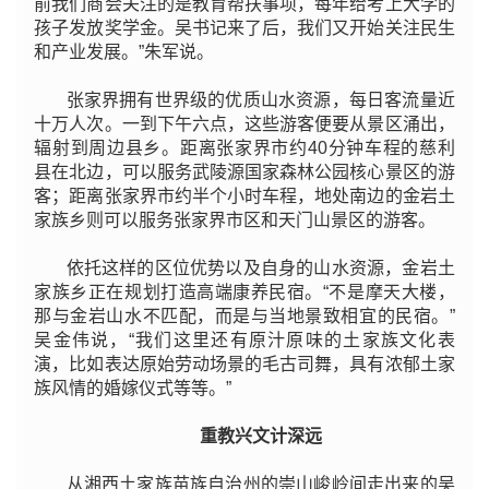
前我们商会关注的是教育帮扶事项，每年给考上大学的
孩子发放奖学金。吴书记来了后，我们又开始关注民生
和产业发展。”朱军说。
张家界拥有世界级的优质山水资源，每日客流量近
十万人次。一到下午六点，这些游客便要从景区涌出，
辐射到周边县乡。距离张家界市约40分钟车程的慈利
县在北边，可以服务武陵源国家森林公园核心景区的游
客；距离张家界市约半个小时车程，地处南边的金岩土
家族乡则可以服务张家界市区和天门山景区的游客。
依托这样的区位优势以及自身的山水资源，金岩土
家族乡正在规划打造高端康养民宿。“不是摩天大楼，
那与金岩山水不匹配，而是与当地景致相宜的民宿。”
吴金伟说，“我们这里还有原汁原味的土家族文化表
演，比如表达原始劳动场景的毛古司舞，具有浓郁土家
族风情的婚嫁仪式等等。”
重教兴文计深远
从湘西土家族苗族自治州的崇山峻岭间走出来的吴