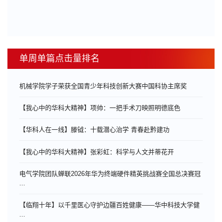
单周单篇点击量排名
机械学院学子荣获全国青少年科技创新大赛中国科协主席奖
【我心中的华科大精神】项帅：一把手术刀映照明德底色
【华科人在一线】滕钺：十载潜心治学 青春赴黔建功
【我心中的华科大精神】张彩虹：科学与人文并蒂花开
电气学院团队蝉联2026年华为终端硬件精英挑战赛全国总决赛冠
...
【临翔十年】以千里医心守护边疆百姓健康——华中科技大学健
...