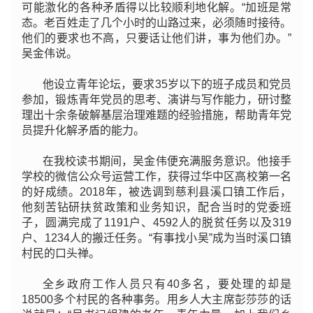
可能激化的各种矛盾得以比较顺利地化解。“加班是常
态。老百姓走了几个小时的山路过来，必须随时接待。
他们的要求也不高，只要话让他们讲，事为他们办。”
吴金伟说。
他设立青年论坛，要求35岁以下的班子成员和党员
参加，锻炼青年党员的思考、演讲与写作能力，研讨整
理出十余条破解基层治理难题的经验措施，帮助青年党
员提升化解矛盾的能力。
在我校读书期间，吴金伟便充满服务意识。他接手
学校的微信公众号运营工作，获得过华中区高校第一名
的好成绩。2018年，被选调到慈利县溪口镇工作后，
他刻苦钻研扶贫政策和业务知识，配合当时的党委班
子，圆满完成了
1191户、
4592人的脱贫任务以及319
户、
1234人的搬迁任务。“有事找小吴”成为当时溪口镇
村民的口头禅。
全乡政府工作人员只有40多名，要处理的却是
18500多个村民的各种事务。用乡人大主席彭莎莎的话