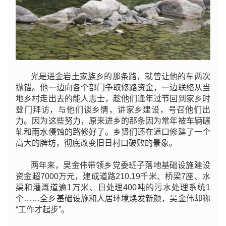
光是进金岩土家族乡的那条路，就曾让他的车两次
抛锚。他一边向各个部门争取修路资金，一边联络从当
地乡村走出去的能人志士，趁他们逢年过节回到家乡时
登门拜访，与他们谈乡情，讲家乡建设，号召他们出
力。因为这些努力，原来进乡的那条因为常年被车辆碾
轧和雨水侵蚀的路修好了。乡贤们还在道口修建了一个
高大的牌坊，彻底改变旧日村口破败的景象。
两年来，吴金伟带领乡党委班子落地基础设施建设
资金超7000万元，建成道路210.19千米、桥梁7座、水
渠和灌溉道逾1万米、日处理400吨的污水处理系统1
个……全乡基础设施和人居环境焕发新颜，吴金伟却称
“工作才起步”。