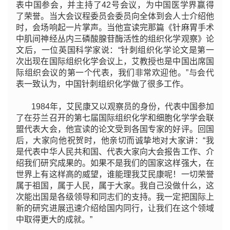
表中国参会，并主持了42号会议，为中国医学界赢得
了荣誉。当大会议程委员会委员向全体到会人士介绍他
时，会场响起一片掌声。当他宣读完那篇《针麻胃手术
中肌间神经丛内三磷酸腺苷酶活性的组织化学观察》论
文后，一位英国科学家说：“针刺组织化学论文是第一
次出现在国际组织化学会议上，艾教授也是中国出席国
际组织会议的第一个代表，我们非常欢迎他。”与会代
表一致认为，中国针刺组织化学做了很多工作。
1984年，艾民康又以观察员的身份，代表中国参加
了在芬兰召开的第七届国际组织化学和细胞化学学会联
盟代表大会，他宣读的论文受到各国专家的好评。回国
后，大家向他祝贺时，他亲切而诚挚地对大家讲：“我
是代表中华人民共和国、代表大家向大会报告工作、介
绍我们研究成果的。如果不是我们的国家这样强大，在
世界上有这样高的威望，谁能理我艾民康呢！一切荣誉
属于祖国，属于人民，属于大家。我自己没做什么，这
次能出国是各级领导和同志们的支持。我一定把国际上
新的研究进展迅速介绍给国内同行，让我们在这个领域
中取得更大的成就。”