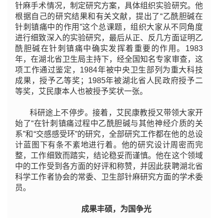
针麻手术情况，制定研究方案，具体组织实验研究。他
根据自己的研究结果和有关文献，提出了“乙酰胆碱在
针刺镇痛中的作用”这个总课题，组织大家从不同角度
进行细致深入的实验研究，最后从正、反几方面证明乙
酰胆碱在针刺镇痛中确实发挥着重要的作用。1983
年，在湖北省卫生局主持下，经全国知名专家审查，这
项工作通过鉴定，1984年被中央卫生部列为重大科技
成果，授予乙等奖；1985年被湖北省人民政府授予二
等奖，艾民康本人也被授予奖状一张。
科研途上不停步。接着，艾民康教授又带领大家开
始了“在针刺镇痛过程中乙酰胆碱与其他神经介质的关
系”和“交感感受环”的研究，全部研究工作都在他的总设
计蓝图下有条不紊地进行着。他的研究设计周密而完
整，工作细致而踏实，结论稳妥而谨慎。他在这个领域
中的工作受到各方面的好评和称赞，并因此获聘湖北省
科学工作者协会的常委、卫生部针麻研究方面的学术委
员。
成果丰硕，为国争光