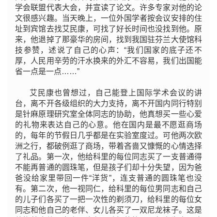
学会联盟代表大会，并宣读了论文。许多专家对他的论
文很感兴趣。当天晚上，一位外国学者按会议安排的住
址到宾馆去找艾民康，可找了好长时间也没找到他。原
来，他退掉了那豪华的房间，找到我国驻芬兰大使馆科
技参赞，述说了自己的心声：“我们国家的底子还不
厚，人民用辛劳的汗水换来的外汇不容易，我们出国能
省一点是一点……”
艾民康也曾想过，自己能登上国际学术会议的讲
台，离不开各级组织的大力支持，离不开国内同行特别
是针麻原理研究室全体同志的协助，他真想买一些心爱
的礼物来表达自己的心意。他在国内是最不愿逛商场
的，每年的节假日几乎都是在实验室度过。可他两次欧
洲之行，都破例逛了商场，带着吝啬又慷慨的心情选择
了礼品。第一次，他给科里的每位同志买了一支普通得
不能再普通的圆珠笔，但是孩子们却十分失望，因为爸
爸没给家里带回一件“洋货”，连支普通的圆珠笔也没
有。第二次，他一视同仁，给科里的每位男同志和自己
的儿子们各买了一把一次性的剃须刀，给科里的每位女
同志和他自己的老伴、女儿各买了一双尼龙袜子。这是