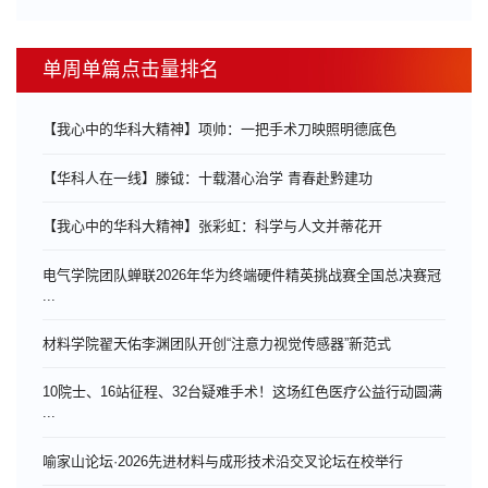
单周单篇点击量排名
【我心中的华科大精神】项帅：一把手术刀映照明德底色
【华科人在一线】滕钺：十载潜心治学 青春赴黔建功
【我心中的华科大精神】张彩虹：科学与人文并蒂花开
电气学院团队蝉联2026年华为终端硬件精英挑战赛全国总决赛冠
...
材料学院翟天佑李渊团队开创“注意力视觉传感器”新范式
10院士、16站征程、32台疑难手术！这场红色医疗公益行动圆满
...
喻家山论坛·2026先进材料与成形技术沿交叉论坛在校举行