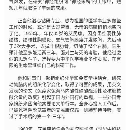
气风发，在研究“神经组织”和“神经末梢”的工作中，短
短几年就取得了丰硕的成果。
正当他潜心钻研专业、想为祖国的医学事业多做些
工作的时候，或许是太过劳累，无情的病魔悄悄地袭向
了他。1958年，年仅35岁的艾民康，因身患空洞性肺
结核、结核性胸膜炎、支气管胸膜瘘并发脓胸，先后动
了3次大手术，去掉十根肋骨，切除了整个右肺，医生
预计他至多能活两三年。面对生与死的考验，他经过激
烈的思想斗争，选择要为中华医学事业多作贡献，在有
限的生命里继续自己的科研工作。
他和同事们一起把组织化学和免疫学相结合，研究
动物脑内的组织化学变化，取得了可喜的成果，用英文
发表的论文《免疫家兔海马内酸性磷酸酶活性及核糖核
酸含量的改变》引起了国内外同行的重视，一些外国专
家纷纷来函向他索要论文单行本。全身心投入工作后，
已被死神阴影笼罩着的艾民康仅靠一侧肺坚持呼吸，度
过了手术后的第一个“三年”。
1963年，艾民康被任命为武汉医学院（现华中科技