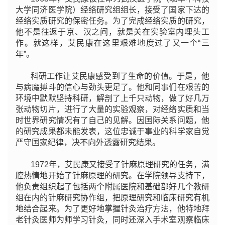
大学同济医学院）经络研究组组长，接受了国家下达的
经络实质研究的保密任务。为了完成经络实质的研究，
他不是往返于京、汉之间，就是关在实验室内埋头工
作。就这样，艾民康在这里艰难地度过了又一个“三
年”。
科研工作让艾民康感受到了生命的价值。于是，他
与病魔搏斗的信心与劲头更足了。他和同事们在艰苦的
环境中默默坚持科研，解剖了上千只动物，做了好几万
张动物切片，进行了大量的实验观察，对经络实质和当
时世界研究情况有了自己的见解。因国际关系问题，他
的研究成果都未能发表，这位忠诚于事业的科学家自觉
严守国家纪律，决不向外透露研究结果。
1972年，艾民康又接受了针麻原理研究的任务，满
腔热情地开始了针麻原理的研究。在学院领导支持下，
他负责组织起了包括两个附属医院和基础部好几个教研
组在内的针麻研究协作组，把原理研究和临床研究有机
地结合起来。为了更好地掌握针灸治疗方法，他特地拜
老针灸医师为师学习针灸，同时还深入手术室观察临床