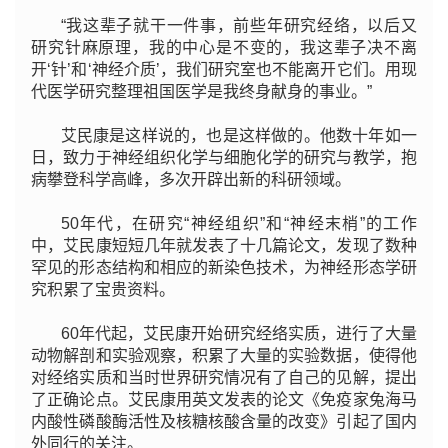
“我这辈子就干一件事，前些年研究经络，以后又
研究针麻原理，我的中心是不变的，我这辈子决不离
开‘针’和‘神经介质’，我们研究室也不能离开它们。用现
代医学研究整理祖国医学是我终身献身的事业。”
艾民康是这样说的，也是这样做的。他数十年如一
日，致力于神经组织化学与细胞化学的研究与教学，抱
病攀登科学高峰，多次开辟出新的科研领域。
50年代，在研究“神经组织”和“神经末梢”的工作
中，艾民康短短几年就发表了十几篇论文，发现了数种
罕见的形态结构和相应的新染色技术，为神经形态学研
究积累了宝贵资料。
60年代起，艾民康开始研究经络实质，进行了大量
动物解剖和实验观察，积累了大量的实验数据，使得他
对经络实质和当时世界研究情况有了自己的见解，提出
了正确论点。艾民康用英文发表的论文《免疫家兔海马
内酸性磷酸酶活性及核糖核酸含量的改变》引起了国内
外同行的关注。