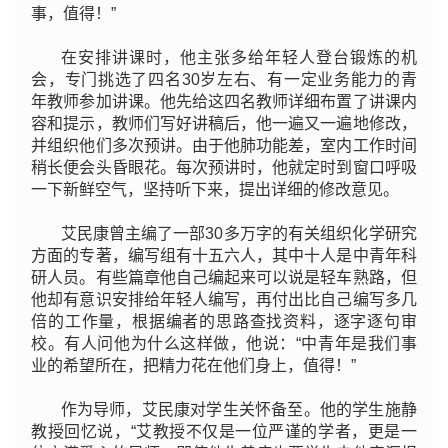
事，值得！”
在安排讲课时，他主张多给年轻人登台锻炼的机
会，专门挑选了四名30岁左右、有一定业务能力的青
年教师参加讲课。他先给这四名教师详细布置了讲课内
容和提示，教师们写好讲稿后，他一遍又一遍地修改，
并组织他们多次预讲。由于他肺功能差，室内工作时间
稍长便会头昏眼花。每次预讲时，他就定时到窗口呼吸
一下新鲜空气，坚持听下来，提出详细的修改意见。
艾民康曾主编了一部30多万字的有关组织化学研究
方面的专著，编写组有十五六人，其中十人是中青年科
研人员。有些篇章他自己编起来可以说是轻车熟路，但
他却有意识安排给年轻人编写，再付出比自己编写多几
倍的工作量，根据编者的思路查找资料，逐字逐句审
校。有人问他为什么这样做，他说：“中青年是我们事
业的希望所在，把精力花在他们身上，值得！”
作为导师，艾民康对学生关怀备至。他的学生施静
教授回忆说，“艾教授不仅是一位严谨的学者，更是一