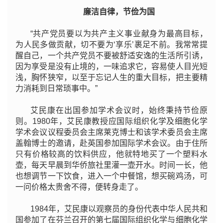
廉洁自律，节俭为国
“共产党员要以为共产主义事业献身为最高目标，
为人民多做贡献，切不要为‘享乐’裹足不前。我常常提
醒自己，一个共产党员不要被舒适安逸的生活所引诱，
因为享受是没有止境的，一味追求它，容易使人目光短
浅，胸怀狭窄，以至于忘记人生的重大目标，把主要精
力消耗到日常琐事中。”
艾民康在出国参加学术会议时，始终秉持节俭原
则。1980年，艾民康教授应国际组织化学及细胞化学
学术会议议程委员会主席莱克博士和该学术委员会主席
盖翰博士的邀请，赴英国参加国际学术会议。由于住所
只有价格较高的饮料供应，他就特地买了一个塑料水
壶，每天早晨到华侨旅社里灌一壶开水。时间一长，他
也想调节一下饮食，进入一个中餐馆，想买碗鸡汤，可
一问价格太贵舍不得，便转身走了。
1984年，艾民康以观察员的身份代表中华人民共和
国参加了在芬兰召开的第七届国际组织化学与细胞化学