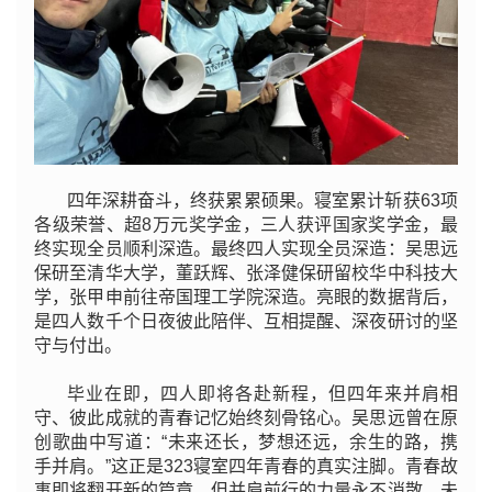
四年深耕奋斗，终获累累硕果。寝室累计斩获63项
各级荣誉、超8万元奖学金，三人获评国家奖学金，最
终实现全员顺利深造。最终四人实现全员深造：吴思远
保研至清华大学，董跃辉、张泽健保研留校华中科技大
学，张甲申前往帝国理工学院深造。亮眼的数据背后，
是四人数千个日夜彼此陪伴、互相提醒、深夜研讨的坚
守与付出。
毕业在即，四人即将各赴新程，但四年来并肩相
守、彼此成就的青春记忆始终刻骨铭心。吴思远曾在原
创歌曲中写道：“未来还长，梦想还远，余生的路，携
手并肩。”这正是323寝室四年青春的真实注脚。青春故
事即将翻开新的篇章，但并肩前行的力量永不消散。未