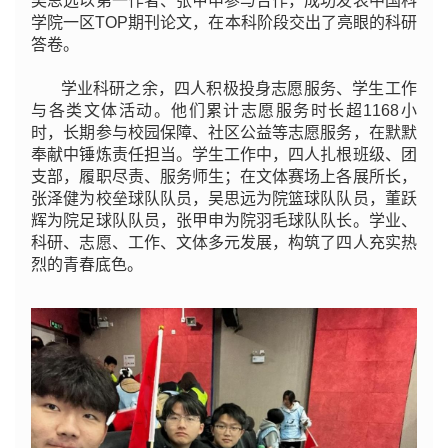
吴思远以第一作者、张甲申参与合作，成功发表中国科
学院一区TOP期刊论文，在本科阶段交出了亮眼的科研
答卷。
学业科研之余，四人积极投身志愿服务、学生工作
与各类文体活动。他们累计志愿服务时长超1168小
时，长期参与校园保障、社区公益等志愿服务，在默默
奉献中锤炼责任担当。学生工作中，四人扎根班级、团
支部，履职尽责、服务师生；在文体赛场上各展所长，
张泽健为校垒球队队员，吴思远为院篮球队队员，董跃
辉为院足球队队员，张甲申为院羽毛球队队长。学业、
科研、志愿、工作、文体多元发展，构筑了四人充实热
烈的青春底色。