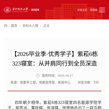
学校主页
视野网
-
-
首页
华科大人物
正文
【2026毕业季·优秀学子】紫菘6栋
323寝室：从并肩同行到全员深造
2026.06.17
发布时间：
来源：党委学工部，党委宣传部、新闻中心
浏览次数：
333
四年朝夕相伴，紫菘6栋323寝室四名能源学院学
子，吴思远、董跃辉、张泽健、张甲申走出了一段互相