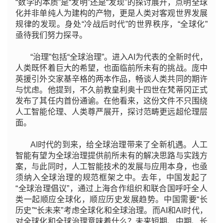
“数学的本质”是“发明”还是“发现”的探讨展开，点明全球
化并非单纯人为建构的产物，更是人类对客观世界发展
规律的发现。身处“冷战后时代”的世界秩序，“全球化”
亟待我们努力探寻。
“治理”包括“全球治理”。进入AI为代表的全新时代，
人类既怀着巨大的希望，也面临前所未有的挑战。庞中
英援引外交家基辛格的两本作品，畅谈人类共同的期许
与忧虑。他提到，不久前教皇利奥十四世在梵蒂冈正式
发布了其任内首份通谕。在他看来，这份文件不只围绕
人工智能伦理、人类尊严展开，探讨范畴更远超伦理层
面。
AI时代的到来，给全球治理带来了全新机遇。人工
智能有望为全球治理提供前所未有的解决思路与实践方
案，与此同时，人工智能技术的发展与应用本身，也亟
须纳入全球治理的规范框架之中。去年，中国发起了
“全球治理倡议”，通过上海合作组织和联合国呼吁全人
类一起顺应全球化，顺应历史发展趋势。中国需要“长
历史”“长未来”考虑全球化和全球治理。而AI和AI时代，
对全球化和全球治理意味着什么？未来短期、中期、长