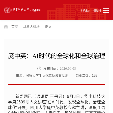
学校主页
视野网
-
-
首页
华科大讲坛
正文
庞中英：AI时代的全球化和全球治理
2026.06.08
发布时间：
来源：国家大学生文化素质教育基地
浏览次数：
135
新闻网讯（通讯员 王丹召）6月3日，华中科技大
学第2609期人文讲座“在AI时代，发现全球化，治理全
球化”开展，四川大学庞中英教授应邀主讲，深度介绍