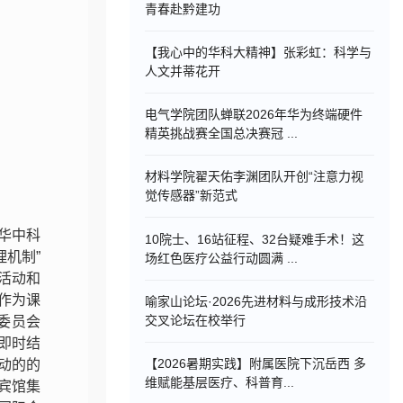
青春赴黔建功
【我心中的华科大精神】张彩虹：科学与
人文并蒂花开
电气学院团队蝉联2026年华为终端硬件
精英挑战赛全国总决赛冠 ...
材料学院翟天佑李渊团队开创“注意力视
觉传感器”新范式
华中科
10院士、16站征程、32台疑难手术！这
机制”
场红色医疗公益行动圆满 ...
活动和
作为课
喻家山论坛·2026先进材料与成形技术沿
交叉论坛在校举行
委员会
即时结
【2026暑期实践】附属医院下沉岳西 多
动的的
维赋能基层医疗、科普育...
宾馆集