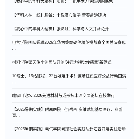
【我心中的华科大精神】项帅：一把手术刀映照明德底色
【华科人在一线】滕钺：十载潜心治学 青春赴黔建功
【我心中的华科大精神】张彩虹：科学与人文并蒂花开
电气学院团队蝉联2026年华为终端硬件精英挑战赛全国总决赛冠
...
材料学院翟天佑李渊团队开创“注意力视觉传感器”新范式
10院士、16站征程、32台疑难手术！这场红色医疗公益行动圆满
...
喻家山论坛·2026先进材料与成形技术沿交叉论坛在校举行
【2026暑期实践】附属医院下沉岳西 多维赋能基层医疗、科普
育...
【2026暑期实践】电气学院暑期社会实践队赴江西开展实践活动