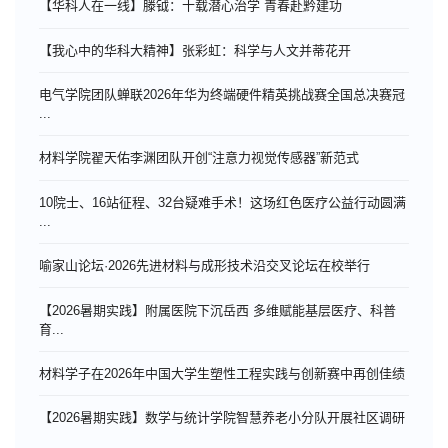
【华科人在一线】滕钺：十载潜心治学 青春赴黔建功
【我心中的华科大精神】张彩虹：科学与人文并蒂花开
电气学院团队蝉联2026年华为终端硬件精英挑战赛全国总决赛冠
...
材料学院翟天佑李渊团队开创“注意力视觉传感器”新范式
10院士、16站征程、32台疑难手术！这场红色医疗公益行动圆满
...
喻家山论坛·2026先进材料与成形技术沿交叉论坛在校举行
【2026暑期实践】附属医院下沉岳西 多维赋能基层医疗、科普
育...
材料学子在2026年中国大学生塑性工程实践与创新赛中再创佳绩
【2026暑期实践】数学与统计学院智慧养老小分队开展社区调研