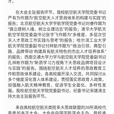
才。
在大会主旨报告环节，我校航空航天学院党委书记
严有为作题为“航空航天人才思政体系的构建与实践”的
报告；北京航空航天大学宇航学院党委书记刘睿作题为
“铸立德树人魂，树立业建功志”的报告；清华大学航天
航空学院党委副书记张宇飞作题为“多维度、多层次空
天人才思政工作实践与思考”的报告；哈尔滨工业大学
航天学院党委副书记付梓航作题为“‘政治引领、典型引
路、品牌带动’构建具有航天特色的杰出人才培养体系”
的报告；西南交通大学力学与航空航天学院党委副书记
孔祥彬作题为“新质学习力视角下大思政品牌项目设计
与实践”的报告。围绕航空航天人才培养的思政教育工
作和思政体系建设，各高校展开深入交流，共同探讨从
多个维度深化育人体系建设，贯彻落实思政育人政策，
加强融入航天精神教育，促进学生全面化、多样性发
展。我校航空航天学院党委副书记、纪委书记宋建涛主
持
大会主旨报告环节
。
来自高校航空航天类院系大思政联盟的26所高校代
表参加本次大会。大会由中国宇航学会主办，我校承