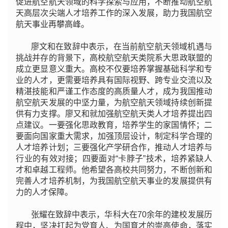
促进航空航天领域的科学探索与应用，不断推动航空航
天高层次尖端人才培养工作的深入发展，助力我国航空
航天事业再攀高峰。
廖文和在致辞中表示，在当前航空航天领域机遇与
挑战并存的背景下，高校航空航天类院系大思政联盟的
成立更显意义重大。高校不仅要培养掌握基础科学和专
业的人才，更需要培养具有国际视野、跨专业交流以及
精湛技能和严谨工作态度的高质量人才，成为我国推动
航空航天发展的中坚力量，为航空航天领域持续创新提
供有力支撑。廖又和就加强航空航天类人才培养提出四
点建议。一要强化思政教育，培养学生的家国情怀；二
要面向国家重大需求，加强顶层设计，制定科学合理的
人才培养计划；三要强化产学研合作，推动人才培养与
行业的有效对接；四要面对“卡脖子”技术，培养紧缺人
才和卓越工程师。他希望各高校共同努力，不断创新和
完善人才培养机制，为我国航空航天事业的发展提供有
力的人才保障。
张耀在致辞中表示，华科大在70余年的建校发展历
程中，坚决扛起为党育人、为国育才的崇高使命，落实