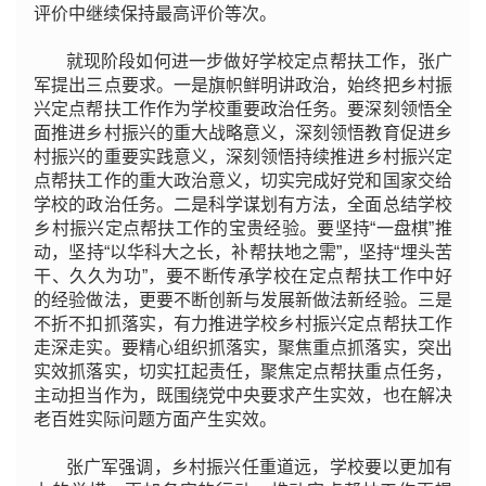
评价中继续保持最高评价等次。
就现阶段如何进一步做好学校定点帮扶工作，张广
军提出三点要求。一是旗帜鲜明讲政治，始终把
乡村振
兴定点帮扶工作作为学校重要政治任务。要深刻领悟全
面推进
乡村振兴的重大战略意义，深刻领悟教育促进
乡
村振兴的重要实践意义，深刻领悟持续推进
乡村振兴定
点帮扶工作的重大政治意义，切实完成好党和国家交给
学校的政治任务。二是科学谋划有方法，全面总结学校
乡村振兴定点帮扶工作的宝贵经验。要坚持“一盘棋”推
动，坚持“以华科大之长，补帮扶地之需”，坚持“埋头苦
干、久久为功”，要不断传承学校在定点帮扶工作中好
的经验做法，更要不断创新与发展新做法新经验。三是
不折不扣抓落实，有力推进学校
乡村振兴定点帮扶工作
走深走实。要精心组织抓落实，聚焦重点抓落实，突出
实效抓落实，切实扛起责任，聚焦定点帮扶重点任务，
主动担当作为，既围绕党中央要求产生实效，也在解决
老百姓实际问题方面产生实效。
张广军强调，
乡村振兴任重道远，学校要以更加有