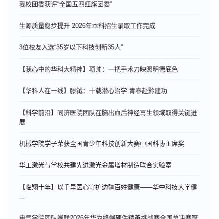
我校团委获评“全国五四红旗团委”
生源质量稳步提升 2026年本科招生录取工作完成
3位校友入选“35岁以下科技创新35人”
【我心中的华科大精神】项帅：一把手术刀映照明德底色
【华科人在一线】滕钺：十载潜心治学 青春赴黔建功
【科学前沿】同济医院团队在脑出血后神经再生领域取得关键进
展
机械学院学子荣获全国青少年科技创新大赛中国科协主席奖
华工激光与学校共建先进激光金属增材制造联合实验室
【临翔十年】以千里医心守护边疆百姓健康——华中科技大学健
...
电气学院团队蝉联2026年华为终端硬件精英挑战赛全国总决赛冠