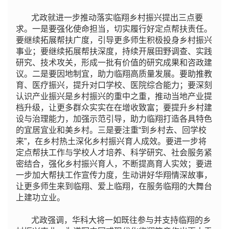
尤政就进一步推动落实临翔乡村振兴提出三点要
求。一是要强化使命担当，切实履行好定点帮扶责任。
要继续拓展帮扶广度，引导更多师生积极投身乡村振兴
事业；要继续拓展帮扶深度，持续开展田野调查、实践
研究、技术攻关，形成一批有价值的研究成果和咨政建
议。二是要因地制宜，助力临翔高质量发展。要助推教
育、医疗振兴，提升对口学校、医院综合能力；要深刻
认识产业振兴是乡村振兴的重中之重，推动当地产业提
档升级，让更多群众实实在在增收致富；要提升乡村建
设与治理能力，加强示范引导，助力临翔打造各具特色
的宜居宜业和美乡村。三是要注重“到乡村去、回学校
来”，在乡村热土深化乡村振兴育人成效。要进一步将
定点帮扶工作与学校人才培养、科学研究、社会服务紧
密结合，强化乡村振兴育人，不断提高育人实效；要进
一步加大帮扶工作宣传力度，生动讲好华翔情深故事，
让更多师生来到临翔、爱上临翔，在服务临翔的大舞台
上建功立业。
尤政强调，华科大将一如既往参与并支持临翔的乡