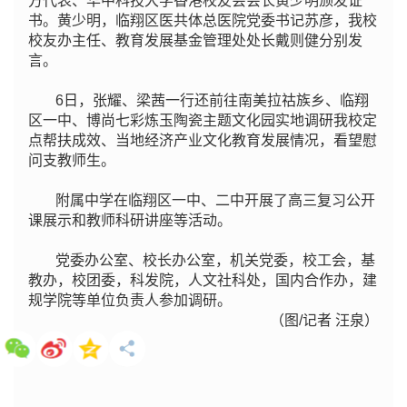
方代表、华中科技大学香港校友会会长黄少明颁发证
书。黄少明，临翔区医共体总医院党委书记苏彦，我校
校友办主任、教育发展基金管理处处长戴则健分别发
言。
6日，张耀、梁茜一行还前往南美拉祜族乡、临翔
区一中、博尚七彩炼玉陶瓷主题文化园实地调研我校定
点帮扶成效、当地经济产业文化教育发展情况，看望慰
问支教师生。
附属中学在临翔区一中、二中开展了高三复习公开
课展示和教师科研讲座等活动。
党委办公室、校长办公室，机关党委，校工会，基
教办，校团委，科发院，人文社科处，国内合作办，建
规学院等单位负责人参加调研。
（图/记者 汪泉）