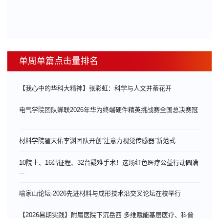
单周单篇点击量排名
【我心中的华科大精神】张彩虹：科学与人文并蒂花开
电气学院团队蝉联2026年华为终端硬件精英挑战赛全国总决赛冠
...
材料学院翟天佑李渊团队开创“注意力视觉传感器”新范式
10院士、16站征程、32台疑难手术！这场红色医疗公益行动圆满
...
喻家山论坛·2026先进材料与成形技术沿交叉论坛在校举行
【2026暑期实践】附属医院下沉岳西 多维赋能基层医疗、科普