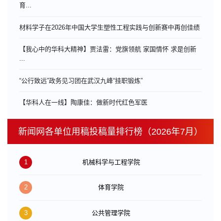
育...
材料学子在2026年中国大学生塑性工程实践与创新赛中再创佳绩
【我心中的华科大精神】贾法雷：党旗领航 家国情怀 求是创新
...
“公行致远”政务见习团在武汉九峰“挂职锻炼”
【华科人在一线】陶康佳：做新时代红色军医
新闻网各单位用稿投稿量排行榜（2026年7月）
1
机械科学与工程学院
2
体育学院
3
公共管理学院